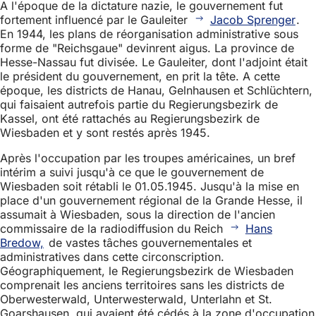
A l'époque de la dictature nazie, le gouvernement fut
fortement influencé par le Gauleiter
Jacob Sprenger
.
En 1944, les plans de réorganisation administrative sous
forme de "Reichsgaue" devinrent aigus. La province de
Hesse-Nassau fut divisée. Le Gauleiter, dont l'adjoint était
le président du gouvernement, en prit la tête. A cette
époque, les districts de Hanau, Gelnhausen et Schlüchtern,
qui faisaient autrefois partie du Regierungsbezirk de
Kassel, ont été rattachés au Regierungsbezirk de
Wiesbaden et y sont restés après 1945.
Après l'occupation par les troupes américaines, un bref
intérim a suivi jusqu'à ce que le gouvernement de
Wiesbaden soit rétabli le 01.05.1945. Jusqu'à la mise en
place d'un gouvernement régional de la Grande Hesse, il
assumait à Wiesbaden, sous la direction de l'ancien
commissaire de la radiodiffusion du Reich
Hans
Bredow,
de vastes tâches gouvernementales et
administratives dans cette circonscription.
Géographiquement, le Regierungsbezirk de Wiesbaden
comprenait les anciens territoires sans les districts de
Oberwesterwald, Unterwesterwald, Unterlahn et St.
Goarshausen, qui avaient été cédés à la zone d'occupation