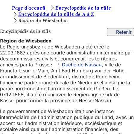
V
Page d'accueil
Encyclopédie de la ville
Accéder au contenu
Encyclopédie de la ville de A à Z
o
Région de Wiesbaden
u
Encyclopédie de la ville
Retenir
s
Région de Wiesbaden
ê
Le Regierungsbezirk de Wiesbaden a été créé le
22.03.1867 après une courte administration intérimaire par
t
des commissaires civils et comprenait les territoires
e
annexés par la Prusse :
Duché de Nassau
, ville de
Francfort-sur-le-Main, Amt Bad Homburg vor der Höhe,
s
arrondissement de Biedenkopf, district de Rödelheim,
i
l'ancienne partie grand-ducale de Niederursel ainsi que la
partie nord-ouest de l'arrondissement de Gießen. Le
c
07.12.1868, il a été réuni avec le Regierungsbezirk de
i
Kassel pour former la province de Hesse-Nassau.
:
Le gouvernement de Wiesbaden était une instance
intermédiaire de l'administration publique du Land, avec un
accent sur l'administration intérieure, ecclésiastique et
scolaire ainsi que sur l'administration financière, des