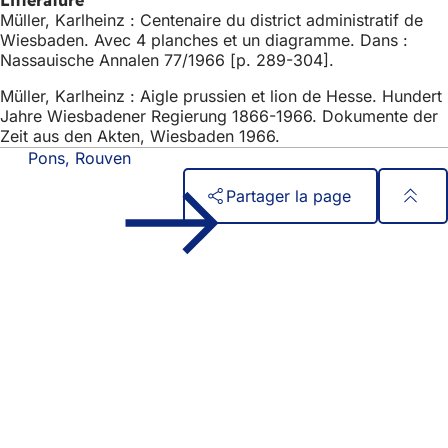
Littérature
Müller, Karlheinz : Centenaire du district administratif de
Wiesbaden. Avec 4 planches et un diagramme. Dans :
Nassauische Annalen 77/1966 [p. 289-304].
Müller, Karlheinz : Aigle prussien et lion de Hesse. Hundert
Jahre Wiesbadener Regierung 1866-1966. Dokumente der
Zeit aus den Akten, Wiesbaden 1966.
Pons, Rouven
Partager la page
Pied
Accès rapide
de
Tous les services
Calendrier des manifestations
page
Bureau des citoyens
Commentaires sur le site web
Mentions légales
Paramètres de confidentialité