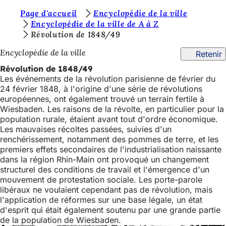
V
Page d'accueil
Encyclopédie de la ville
Accéder au contenu
Encyclopédie de la ville de A à Z
o
Révolution de 1848/49
u
Encyclopédie de la ville
Retenir
s
Révolution de 1848/49
ê
Les événements de la révolution parisienne de février du
24 février 1848, à l'origine d'une série de révolutions
t
européennes, ont également trouvé un terrain fertile à
e
Wiesbaden. Les raisons de la révolte, en particulier pour la
population rurale, étaient avant tout d'ordre économique.
s
Les mauvaises récoltes passées, suivies d'un
i
renchérissement, notamment des pommes de terre, et les
premiers effets secondaires de l'industrialisation naissante
c
dans la région Rhin-Main ont provoqué un changement
i
structurel des conditions de travail et l'émergence d'un
mouvement de protestation sociale. Les porte-parole
:
libéraux ne voulaient cependant pas de révolution, mais
l'application de réformes sur une base légale, un état
d'esprit qui était également soutenu par une grande partie
de la population de Wiesbaden.