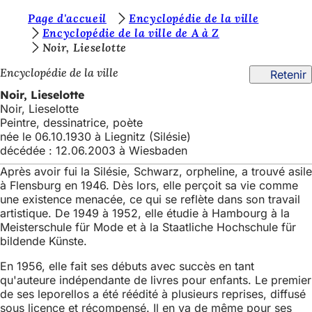
V
Page d'accueil
Encyclopédie de la ville
Accéder au contenu
Encyclopédie de la ville de A à Z
o
Noir, Lieselotte
u
Encyclopédie de la ville
Retenir
s
Noir, Lieselotte
ê
Noir, Lieselotte
Peintre, dessinatrice, poète
t
née le 06.10.1930 à Liegnitz (Silésie)
e
décédée : 12.06.2003 à Wiesbaden
s
Après avoir fui la Silésie, Schwarz, orpheline, a trouvé asile
à Flensburg en 1946. Dès lors, elle perçoit sa vie comme
i
une existence menacée, ce qui se reflète dans son travail
c
artistique. De 1949 à 1952, elle étudie à Hambourg à la
Meisterschule für Mode et à la Staatliche Hochschule für
i
bildende Künste.
:
En 1956, elle fait ses débuts avec succès en tant
qu'auteure indépendante de livres pour enfants. Le premier
de ses leporellos a été réédité à plusieurs reprises, diffusé
sous licence et récompensé. Il en va de même pour ses