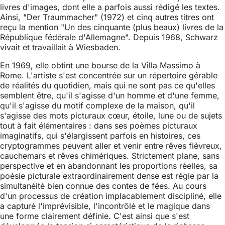
livres d'images, dont elle a parfois aussi rédigé les textes.
Ainsi, "Der Traummacher" (1972) et cinq autres titres ont
reçu la mention "Un des cinquante (plus beaux) livres de la
République fédérale d'Allemagne". Depuis 1968, Schwarz
vivait et travaillait à Wiesbaden.
En 1969, elle obtint une bourse de la Villa Massimo à
Rome. L'artiste s'est concentrée sur un répertoire gérable
de réalités du quotidien, mais qui ne sont pas ce qu'elles
semblent être, qu'il s'agisse d'un homme et d'une femme,
qu'il s'agisse du motif complexe de la maison, qu'il
s'agisse des mots picturaux cœur, étoile, lune ou de sujets
tout à fait élémentaires : dans ses poèmes picturaux
imaginatifs, qui s'élargissent parfois en histoires, ces
cryptogrammes peuvent aller et venir entre rêves fiévreux,
cauchemars et rêves chimériques. Strictement plane, sans
perspective et en abandonnant les proportions réelles, sa
poésie picturale extraordinairement dense est régie par la
simultanéité bien connue des contes de fées. Au cours
d'un processus de création implacablement discipliné, elle
a capturé l'imprévisible, l'incontrôlé et le magique dans
une forme clairement définie. C'est ainsi que s'est