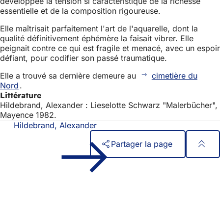
développée la tension si caractéristique de la richesse
essentielle et de la composition rigoureuse.
Elle maîtrisait parfaitement l'art de l'aquarelle, dont la
qualité définitivement éphémère la faisait vibrer. Elle
peignait contre ce qui est fragile et menacé, avec un espoir
défiant, pour codifier son passé traumatique.
Elle a trouvé sa dernière demeure au
cimetière du
Nord
.
Littérature
Hildebrand, Alexander : Lieselotte Schwarz "Malerbücher",
Mayence 1982.
Hildebrand, Alexander
Partager la page
Pied
Accès rapide
de
Tous les services
Calendrier des manifestations
page
Bureau des citoyens
Commentaires sur le site web