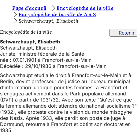
V
Page d'accueil
Encyclopédie de la ville
Accéder au contenu
Encyclopédie de la ville de A à Z
o
Schwarzhaupt, Elisabeth
u
Encyclopédie de la ville
Retenir
s
Schwarzhaupt, Elisabeth
ê
Schwarzhaupt, Elisabeth
Juriste, ministre fédérale de la Santé
t
née : 07.01.1901 à Francfort-sur-le-Main
e
Décédée : 29/10/1986 à Francfort-sur-le-Main
s
Schwarzhaupt étudia le droit à Francfort-sur-le-Main et à
Berlin, devint professeur de justice au "bureau municipal
i
d'information juridique pour les femmes" à Francfort et
c
s'engagea activement dans le Parti populaire allemand
(DVP) à partir de 1931/32. Avec son texte "Qu'est-ce que
i
la femme allemande doit attendre du national-socialisme ?"
(1932), elle protesta contre la vision du monde misogyne
:
des Nazis. Après 1933, elle perdit son poste de juge à
Dortmund, retourna à Francfort et obtint son doctorat en
1935.