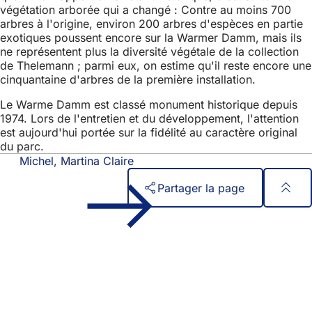
végétation arborée qui a changé : Contre au moins 700
arbres à l'origine, environ 200 arbres d'espèces en partie
exotiques poussent encore sur la Warmer Damm, mais ils
ne représentent plus la diversité végétale de la collection
de Thelemann ; parmi eux, on estime qu'il reste encore une
cinquantaine d'arbres de la première installation.
Le Warme Damm est classé monument historique depuis
1974. Lors de l'entretien et du développement, l'attention
est aujourd'hui portée sur la fidélité au caractère original
du parc.
Michel, Martina Claire
Partager la page
Pied
Accès rapide
de
Tous les services
Calendrier des manifestations
page
Bureau des citoyens
Commentaires sur le site web