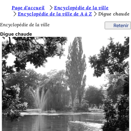
V
Page d'accueil
Encyclopédie de la ville
Accéder au contenu
Encyclopédie de la ville de A à Z
Digue chaude
o
Encyclopédie de la ville
Retenir
u
Digue chaude
s
ê
t
e
s
i
c
i
: