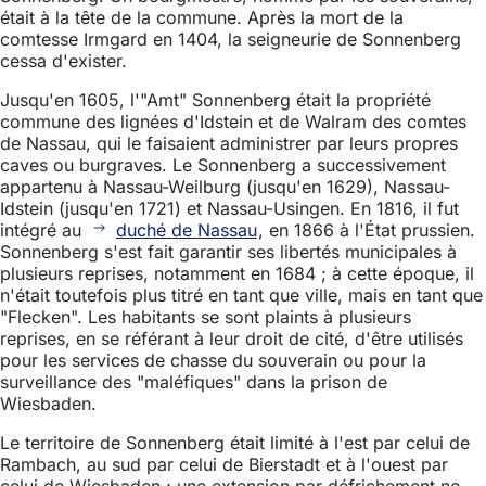
était à la tête de la commune. Après la mort de la
comtesse Irmgard en 1404, la seigneurie de Sonnenberg
cessa d'exister.
Jusqu'en 1605, l'"Amt" Sonnenberg était la propriété
commune des lignées d'Idstein et de Walram des comtes
de Nassau, qui le faisaient administrer par leurs propres
caves ou burgraves. Le Sonnenberg a successivement
appartenu à Nassau-Weilburg (jusqu'en 1629), Nassau-
Idstein (jusqu'en 1721) et Nassau-Usingen. En 1816, il fut
intégré au
duché de Nassau
, en 1866 à l'État prussien.
Sonnenberg s'est fait garantir ses libertés municipales à
plusieurs reprises, notamment en 1684 ; à cette époque, il
n'était toutefois plus titré en tant que ville, mais en tant que
"Flecken". Les habitants se sont plaints à plusieurs
reprises, en se référant à leur droit de cité, d'être utilisés
pour les services de chasse du souverain ou pour la
surveillance des "maléfiques" dans la prison de
Wiesbaden.
Le territoire de Sonnenberg était limité à l'est par celui de
Rambach, au sud par celui de Bierstadt et à l'ouest par
celui de Wiesbaden ; une extension par défrichement ne