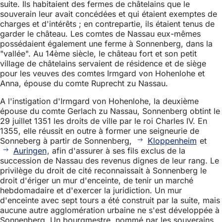
suite. Ils habitaient des fermes de châtelains que le
souverain leur avait concédées et qui étaient exemptes de
charges et d'intérêts ; en contrepartie, ils étaient tenus de
garder le château. Les comtes de Nassau eux-mêmes
possédaient également une ferme à Sonnenberg, dans la
"vallée". Au 14ème siècle, le château fort et son petit
village de châtelains servaient de résidence et de siège
pour les veuves des comtes Irmgard von Hohenlohe et
Anna, épouse du comte Ruprecht zu Nassau.
A l'instigation d'Irmgard von Hohenlohe, la deuxième
épouse du comte Gerlach zu Nassau, Sonnenberg obtint le
29 juillet 1351 les droits de ville par le roi Charles IV. En
1355, elle réussit en outre à former une seigneurie de
Sonneberg à partir de Sonnenberg,
Kloppenheim
et
Auringen
, afin d'assurer à ses fils exclus de la
succession de Nassau des revenus dignes de leur rang. Le
privilège du droit de cité reconnaissait à Sonnenberg le
droit d'ériger un mur d'enceinte, de tenir un marché
hebdomadaire et d'exercer la juridiction. Un mur
d'enceinte avec sept tours a été construit par la suite, mais
aucune autre agglomération urbaine ne s'est développée à
Sonnenberg. Un bourgmestre, nommé par les souverains,