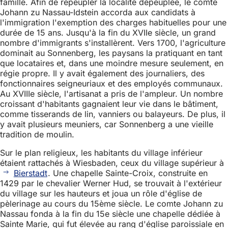
famille. Afin de repeupler la localité dépeuplée, le comte
Johann zu Nassau-Idstein accorda aux candidats à
l'immigration l'exemption des charges habituelles pour une
durée de 15 ans. Jusqu'à la fin du XVIIe siècle, un grand
nombre d'immigrants s'installèrent. Vers 1700, l'agriculture
dominait au Sonnenberg, les paysans la pratiquant en tant
que locataires et, dans une moindre mesure seulement, en
régie propre. Il y avait également des journaliers, des
fonctionnaires seigneuriaux et des employés communaux.
Au XVIIIe siècle, l'artisanat a pris de l'ampleur. Un nombre
croissant d'habitants gagnaient leur vie dans le bâtiment,
comme tisserands de lin, vanniers ou balayeurs. De plus, il
y avait plusieurs meuniers, car Sonnenberg a une vieille
tradition de moulin.
Sur le plan religieux, les habitants du village inférieur
étaient rattachés à Wiesbaden, ceux du village supérieur à
Bierstadt
. Une chapelle Sainte-Croix, construite en
1429 par le chevalier Werner Hud, se trouvait à l'extérieur
du village sur les hauteurs et joua un rôle d'église de
pèlerinage au cours du 15ème siècle. Le comte Johann zu
Nassau fonda à la fin du 15e siècle une chapelle dédiée à
Sainte Marie, qui fut élevée au rang d'église paroissiale en