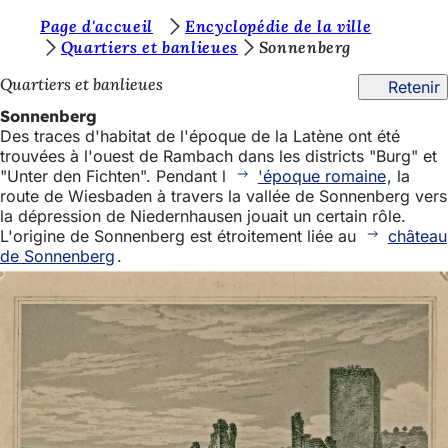
V
Page d'accueil
Encyclopédie de la ville
Accéder au contenu
Quartiers et banlieues
Sonnenberg
o
Quartiers et banlieues
Retenir
u
Sonnenberg
s
Des traces d'habitat de l'époque de la Latène ont été
ê
trouvées à l'ouest de Rambach dans les districts "Burg" et
"Unter den Fichten". Pendant l
'époque romaine
, la
t
route de Wiesbaden à travers la vallée de Sonnenberg vers
e
la dépression de Niedernhausen jouait un certain rôle.
L'origine de Sonnenberg est étroitement liée au
château
s
de Sonnenberg
.
i
c
i
: