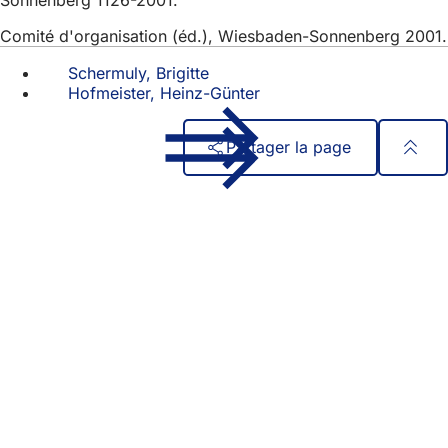
Comité d'organisation (éd.), Wiesbaden-Sonnenberg 2001.
Schermuly, Brigitte
Hofmeister, Heinz-Günter
Partager la page
Pied
Accès rapide
de
Tous les services
Calendrier des manifestations
page
Bureau des citoyens
Commentaires sur le site web
Mentions légales
Paramètres de confidentialité
Conditions d'utilisation
Déclaration d'accessibilité