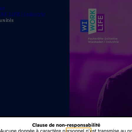
ion
RK LIFE | Industrie
unités
Clause de non-responsabilité
Aucune donnée à caractère personnel n'est transmise au pres