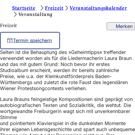
S
Startseite
Freizeit
Veranstaltungskalender
Inhalt anspringen
Veranstaltung
i
Freizeit
Merken
e
b
Termin speichern
e
Selten ist die Behauptung des »Geheimtipps« treffender
f
verwendet worden als für die Liedermacherin Laura Braun
i
und das mit gutem Grund: Noch bevor ihr erstes
Studioalbum erscheint, werden ihr bereits zahlreiche
n
Preise, wie u.a. der Kleinkunstförderpreis Baden-
Württembergs und zuletzt die rote Faust des legendären
d
Wiener Protestsongcontests verliehen.
e
Laura Brauns feingeistige Kompositionen sind geprägt von
n
autobiografischen Texten und Sozialkritik, die wehtut. Die
s
wortgewandte Freiburgerin wagt sich mit unverkennbarer
Stimme
i
und pointiertem Klavierspiel in die dunkelsten Momente
ihrer eigenen Lebensgeschichte und spart auch unbequeme
c