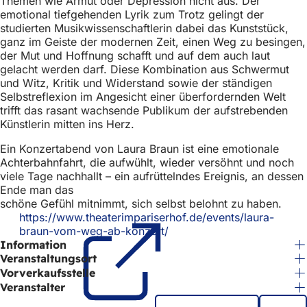
Themen wie Armut oder Depression nicht aus. Der
h
emotional tiefgehenden Lyrik zum Trotz gelingt der
studierten Musikwissenschaftlerin dabei das Kunststück,
h
ganz im Geiste der modernen Zeit, einen Weg zu besingen,
i
der Mut und Hoffnung schafft und auf dem auch laut
gelacht werden darf. Diese Kombination aus Schwermut
e
und Witz, Kritik und Widerstand sowie der ständigen
r
Selbstreflexion im Angesicht einer überfordernden Welt
trifft das rasant wachsende Publikum der aufstrebenden
:
Künstlerin mitten ins Herz.
Ein Konzertabend von Laura Braun ist eine emotionale
Achterbahnfahrt, die aufwühlt, wieder versöhnt und noch
viele Tage nachhallt – ein aufrüttelndes Ereignis, an dessen
Ende man das
schöne Gefühl mitnimmt, sich selbst belohnt zu haben.
https://www.theaterimpariserhof.de/events/laura-
braun-vom-weg-ab-konzert/
(Öffnet
Information
in
einem
Veranstaltungsort
neuen
Vorverkaufsstelle
Tab)
Veranstalter