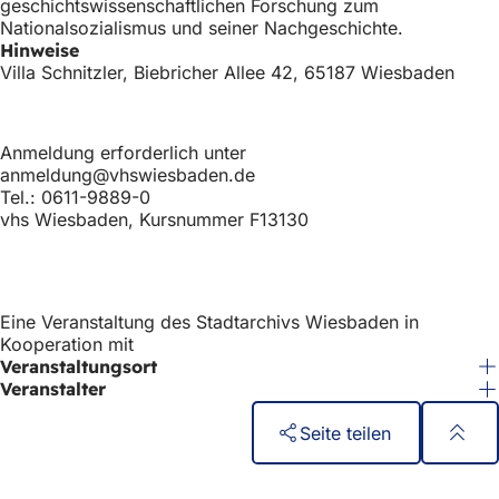
geschichtswissenschaftlichen Forschung zum
h
Nationalsozialismus und seiner Nachgeschichte.
h
Hinweise
Villa Schnitzler, Biebricher Allee 42, 65187 Wiesbaden
i
e
r
Anmeldung erforderlich unter
anmeldung@vhswiesbaden.de
:
Tel.: 0611-9889-0
vhs Wiesbaden, Kursnummer F13130
Eine Veranstaltung des Stadtarchivs Wiesbaden in
Kooperation mit
Veranstaltungsort
Veranstalter
Seite teilen
Fußbereich
Schnellzugriff