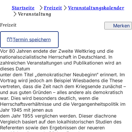
S
Startseite
Freizeit
Veranstaltungskalender
Inhalt anspringen
Veranstaltung
i
Freizeit
Merken
e
b
Termin speichern
e
Vor 80 Jahren endete der Zweite Weltkrieg und die
f
nationalsozialistische Herrschaft in Deutschland. In
i
zahlreichen Veranstaltungen und Publikationen wird an
dieses Datum
n
unter dem Titel „demokratischer Neubeginn“ erinnert. Im
Vortrag wird jedoch am Beispiel Wiesbadens die These
d
vertreten, dass die Zeit nach dem Kriegsende zunächst –
e
und aus guten Gründen – alles andere als demokratisch
war. Dies wird besonders deutlich, wenn die
n
Herrschaftsverhältnisse und die Vergangenheitspolitik im
s
Jahr 1945 mit jenen aus
dem Jahr 1955 verglichen werden. Dieser diachrone
i
Vergleich basiert auf den lokalhistorischen Studien des
c
Referenten sowie den Ergebnissen der neueren