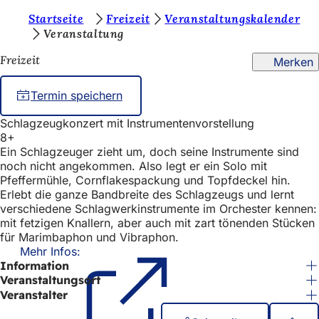
S
Startseite
Freizeit
Veranstaltungskalender
Inhalt anspringen
Veranstaltung
i
Freizeit
Merken
e
b
Termin speichern
e
Schlagzeugkonzert mit Instrumentenvorstellung
f
8+
i
Ein Schlagzeuger zieht um, doch seine Instrumente sind
noch nicht angekommen. Also legt er ein Solo mit
n
Pfeffermühle, Cornflakespackung und Topfdeckel hin.
Erlebt die ganze Bandbreite des Schlagzeugs und lernt
d
verschiedene Schlagwerkinstrumente im Orchester kennen:
e
mit fetzigen Knallern, aber auch mit zart tönenden Stücken
für Marimbaphon und Vibraphon.
n
Mehr Infos:
(Öffnet
s
Information
in
einem
Veranstaltungsort
i
neuen
Veranstalter
c
Tab)