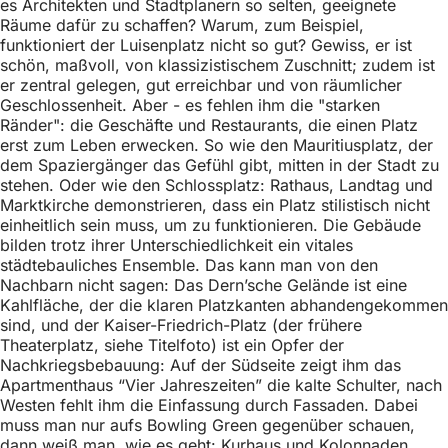
es Architekten und Stadtplanern so selten, geeignete
h
Räume dafür zu schaffen? Warum, zum Beispiel,
h
funktioniert der Luisenplatz nicht so gut? Gewiss, er ist
schön, maßvoll, von klassizistischem Zuschnitt; zudem ist
i
er zentral gelegen, gut erreichbar und von räumlicher
Geschlossenheit. Aber - es fehlen ihm die "starken
e
Ränder": die Geschäfte und Restaurants, die einen Platz
r
erst zum Leben erwecken. So wie den Mauritiusplatz, der
dem Spaziergänger das Gefühl gibt, mitten in der Stadt zu
:
stehen. Oder wie den Schlossplatz: Rathaus, Landtag und
Marktkirche demonstrieren, dass ein Platz stilistisch nicht
einheitlich sein muss, um zu funktionieren. Die Gebäude
bilden trotz ihrer Unterschiedlichkeit ein vitales
städtebauliches Ensemble. Das kann man von den
Nachbarn nicht sagen: Das Dern’sche Gelände ist eine
Kahlfläche, der die klaren Platzkanten abhandengekommen
sind, und der Kaiser-Friedrich-Platz (der frühere
Theaterplatz, siehe Titelfoto) ist ein Opfer der
Nachkriegsbebauung: Auf der Südseite zeigt ihm das
Apartmenthaus “Vier Jahreszeiten” die kalte Schulter, nach
Westen fehlt ihm die Einfassung durch Fassaden. Dabei
muss man nur aufs Bowling Green gegenüber schauen,
dann weiß man, wie es geht: Kurhaus und Kolonnaden