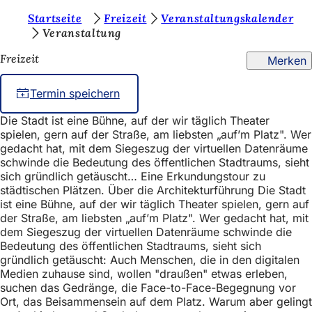
S
Startseite
Freizeit
Veranstaltungskalender
Inhalt anspringen
Veranstaltung
i
Freizeit
Merken
e
b
Termin speichern
e
Die Stadt ist eine Bühne, auf der wir täglich Theater
f
spielen, gern auf der Straße, am liebsten „auf’m Platz". Wer
i
gedacht hat, mit dem Siegeszug der virtuellen Datenräume
schwinde die Bedeutung des öffentlichen Stadtraums, sieht
n
sich gründlich getäuscht… Eine Erkundungstour zu
städtischen Plätzen. Über die Architekturführung Die Stadt
d
ist eine Bühne, auf der wir täglich Theater spielen, gern auf
e
der Straße, am liebsten „auf’m Platz". Wer gedacht hat, mit
dem Siegeszug der virtuellen Datenräume schwinde die
n
Bedeutung des öffentlichen Stadtraums, sieht sich
s
gründlich getäuscht: Auch Menschen, die in den digitalen
Medien zuhause sind, wollen "draußen" etwas erleben,
i
suchen das Gedränge, die Face-to-Face-Begegnung vor
c
Ort, das Beisammensein auf dem Platz. Warum aber gelingt