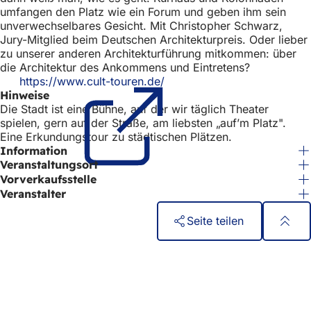
umfangen den Platz wie ein Forum und geben ihm sein
unverwechselbares Gesicht. Mit Christopher Schwarz,
Jury-Mitglied beim Deutschen Architekturpreis. Oder lieber
zu unserer anderen Architekturführung mitkommen: über
die Architektur des Ankommens und Eintretens?
https://www.cult-touren.de/
(Öffnet
Hinweise
in
Die Stadt ist eine Bühne, auf der wir täglich Theater
einem
spielen, gern auf der Straße, am liebsten „auf’m Platz".
neuen
Eine Erkundungstour zu städtischen Plätzen.
Tab)
Information
Veranstaltungsort
Vorverkaufsstelle
Veranstalter
Seite teilen
Fußbereich
Schnellzugriff
Alle Dienstleistungen
Veranstaltungs­kalender
Bürgerbüro