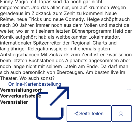
Funny Magic mit Topas sind da noch gar nicht
h
mitgerechnet.Und das alles nur, um auf krummen Wegen
h
geradeaus im Zickzack zum Zenit zu kommen! Neue
Reime, neue Tricks und neue Comedy. Helge schöpft auch
i
nach 30 Jahren immer noch aus dem Vollen und macht da
weiter, wo er mit seinem letzten Bühnenprogramm Held der
e
Komik aufgehört hat: als weltbekannter Lokalmatador,
r
internationaler Spitzenreiter der Regional-Charts und
langjähriger Relegationsspieler mit ehemals guten
:
Aufstiegschancen.Mit Zickzack zum Zenit ist er zwar schon
beim letzten Buchstaben des Alphabets angekommen aber
noch lange nicht mit seinem Latein am Ende. Da darf man
sich auch persönlich von überzeugen. Am besten live im
Theater. Wo auch sonst?
Online-Kartenbestellung
(Öffnet
Veranstaltungsort
in
einem
Vorverkaufsstelle
neuen
Veranstalter
Tab)
Seite teilen
Fußbereich
Schnellzugriff