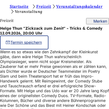
S
Startseite
Freizeit
Veranstaltungskalender
Inhalt anspringen
Veranstaltung
i
Freizeit
Merken
e
Helge Thun "Zickzack zum Zenit" - Tricks & Comedy
b
12.09.2026, 20:00 Uhr
e
Termin speichern
f
i
Wenn es so etwas wie den Zehnkampf der Kleinkunst
gäbe, dann wäre Helge Thun wahrscheinlich
n
Olympiasieger, wenn nicht sogar Kreismeister. Als
Zauberer hat er mehr Preise gewonnen als er zählen kann,
d
als Dichter wurde er Deutscher Teammeister im Poetry
e
Slam und beim Theatersport hat er früh das Impro-
Handwerk gelernt. Mit Reimgewinnt, der Comedy Stube
n
und Tauschrausch erfand er drei erfolgreiche Show-
s
Formate. Mit Helge und das Udo war er 20 Jahre lang Kopf
eines der originellsten Comedy Duos. TV-Formate, Radio-
i
Kolumnen, Bücher und diverse andere Bühnenprogramme
c
wie Der Schöne und das Biest mit Heiner Kondschak oder