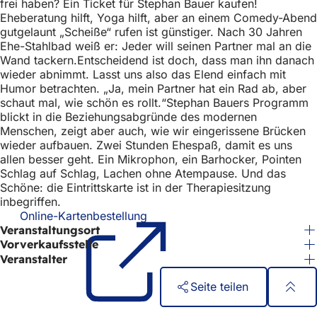
frei haben? Ein Ticket für Stephan Bauer kaufen!
h
Eheberatung hilft, Yoga hilft, aber an einem Comedy-Abend
h
gutgelaunt „Scheiße“ rufen ist günstiger. Nach 30 Jahren
Ehe-Stahlbad weiß er: Jeder will seinen Partner mal an die
i
Wand tackern.Entscheidend ist doch, dass man ihn danach
wieder abnimmt. Lasst uns also das Elend einfach mit
e
Humor betrachten. „Ja, mein Partner hat ein Rad ab, aber
r
schaut mal, wie schön es rollt.“Stephan Bauers Programm
blickt in die Beziehungsabgründe des modernen
:
Menschen, zeigt aber auch, wie wir eingerissene Brücken
wieder aufbauen. Zwei Stunden Ehespaß, damit es uns
allen besser geht. Ein Mikrophon, ein Barhocker, Pointen
Schlag auf Schlag, Lachen ohne Atempause. Und das
Schöne: die Eintrittskarte ist in der Therapiesitzung
inbegriffen.
Online-Kartenbestellung
(Öffnet
Veranstaltungsort
in
einem
Vorverkaufsstelle
neuen
Veranstalter
Tab)
Seite teilen
Schnellzugriff