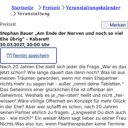
S
Startseite
Freizeit
Veranstaltungskalender
Inhalt anspringen
Veranstaltung
i
Freizeit
Merken
e
Stephan Bauer „Am Ende der Nerven und noch so viel
b
Ehe übrig“ - Kabarett
e
10.03.2027, 20:00 Uhr
f
Termin speichern
i
Nach 20 Jahren Ehe stellt sich jeder die Frage „War es das
n
jetzt schon? Wie lange dauert das denn noch? Was ist aus
meinen Träumen geworden, wenn mir mein Ehepartner
d
nichts mehr zu sagen hat - außer „nimm deine Tabletten.“
e
Das Geheimnis einer glücklichen Ehe ist offenbar ein
Geheimnis. Weshalb es ja „hei-raten“ heißt und nicht „hei-
n
wissen“.Wäre völlige Offenheit ein Konzept für mehr Glück
s
in der Ehe? Aber wer schafft es schon, nach 20 Jahren
seinen Partner ehrlich zu fragen: „Langweilst Du dich auch
i
so - wie mich?“ Ein weiser Mann sagt lieber zu seiner Frau:
c
Nichts.Was also tun, wenn Paartherapeuten keine Termine