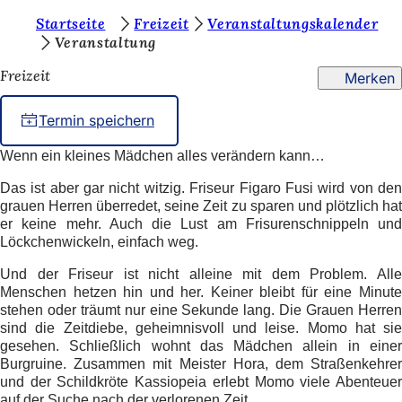
S
Startseite
Freizeit
Veranstaltungskalender
Inhalt anspringen
Veranstaltung
i
Freizeit
Merken
e
b
Termin speichern
e
Wenn ein kleines Mädchen alles verändern kann
…
f
Das ist aber gar nicht witzig. Friseur Figaro Fusi wird von den
i
grauen Herren überredet, seine Zeit zu sparen und plötzlich hat
n
er keine mehr. Auch die Lust am Frisurenschnippeln und
Löckchenwickeln, einfach weg.
d
e
Und der Friseur ist nicht alleine mit dem Problem. Alle
Menschen hetzen hin und her. Keiner bleibt für eine Minute
n
stehen oder träumt nur eine Sekunde lang. Die Grauen Herren
sind die Zeitdiebe, geheimnisvoll und leise. Momo hat sie
s
gesehen. Schließlich wohnt das Mädchen allein in einer
i
Burgruine. Zusammen mit Meister Hora, dem Straßenkehrer
und der Schildkröte Kassiopeia erlebt Momo viele Abenteuer
c
auf der Suche nach der verlorenen Zeit.