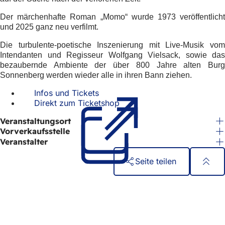
h
Der märchenhafte Roman „Momo“ wurde 1973 veröffentlicht
h
und 2025 ganz neu verfilmt.
i
Die turbulente-poetische Inszenierung mit Live-Musik vom
e
Intendanten und Regisseur Wolfgang Vielsack, sowie das
bezaubernde Ambiente der über 800 Jahre alten Burg
r
Sonnenberg werden wieder alle in ihren Bann ziehen.
:
Infos und Tickets
(Öffnet
Direkt zum Ticketshop
in
(Öffnet
einem
in
Veranstaltungsort
neuen
einem
Vorverkaufsstelle
Tab)
neuen
Veranstalter
Tab)
Seite teilen
Fußbereich
Schnellzugriff
Alle Dienstleistungen
Veranstaltungs­kalender
Bürgerbüro