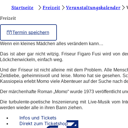
S
Startseite
Freizeit
Veranstaltungskalender
Inhalt anspringen
i
Freizeit
e
Termin speichern
b
e
Wenn ein kleines Mädchen alles verändern kann
…
f
Das ist aber gar nicht witzig. Friseur Figaro Fusi wird von 
Löckchenwickeln, einfach weg.
i
n
Und der Friseur ist nicht alleine mit dem Problem. Alle Mensc
Zeitdiebe, geheimnisvoll und leise. Momo hat sie gesehen. S
d
Kassiopeia erlebt Momo viele Abenteuer auf der Suche nach der
e
Der märchenhafte Roman „Momo“ wurde 1973 veröffentlicht und
n
Die turbulente-poetische Inszenierung mit Live-Musik vom 
s
werden wieder alle in ihren Bann ziehen.
i
Infos und Tickets
(Öffnet
c
Direkt zum Ticketshop
in
(Öffnet