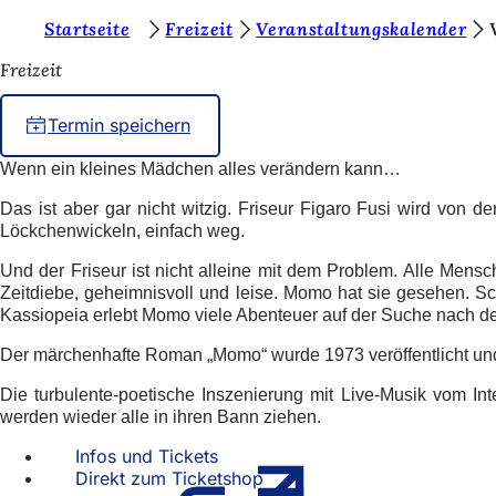
S
Startseite
Freizeit
Veranstaltungskalender
Inhalt anspringen
i
Freizeit
e
Termin speichern
b
e
Wenn ein kleines Mädchen alles verändern kann
…
f
Das ist aber gar nicht witzig. Friseur Figaro Fusi wird von 
Löckchenwickeln, einfach weg.
i
n
Und der Friseur ist nicht alleine mit dem Problem. Alle Mensc
Zeitdiebe, geheimnisvoll und leise. Momo hat sie gesehen. S
d
Kassiopeia erlebt Momo viele Abenteuer auf der Suche nach der
e
Der märchenhafte Roman „Momo“ wurde 1973 veröffentlicht und
n
Die turbulente-poetische Inszenierung mit Live-Musik vom 
s
werden wieder alle in ihren Bann ziehen.
i
Infos und Tickets
(Öffnet
c
Direkt zum Ticketshop
in
(Öffnet