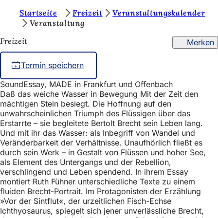
S
Startseite
Freizeit
Veranstaltungskalender
Inhalt anspringen
Veranstaltung
i
Freizeit
Merken
e
b
Termin speichern
e
SoundEssay, MADE in Frankfurt und Offenbach
f
Daß das weiche Wasser in Bewegung Mit der Zeit den
i
mächtigen Stein besiegt. Die Hoffnung auf den
unwahrscheinlichen Triumph des Flüssigen über das
n
Erstarrte – sie begleitete Bertolt Brecht sein Leben lang.
Und mit ihr das Wasser: als Inbegriff von Wandel und
d
Veränderbarkeit der Verhältnisse. Unaufhörlich fließt es
e
durch sein Werk – in Gestalt von Flüssen und hoher See,
als Element des Untergangs und der Rebellion,
n
verschlingend und Leben spendend. In ihrem Essay
s
montiert Ruth Fühner unterschiedliche Texte zu einem
fluiden Brecht-Portrait. Im Protagonisten der Erzählung
i
»Vor der Sintflut«, der urzeitlichen Fisch-Echse
c
Ichthyosaurus, spiegelt sich jener unverlässliche Brecht,