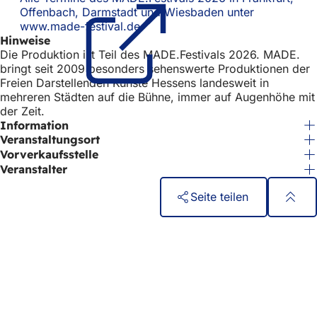
Offenbach, Darmstadt und Wiesbaden unter
www.made-festival.de
(Öffnet
Hinweise
in
Die Produktion ist Teil des MADE.Festivals 2026. MADE.
einem
bringt seit 2009 besonders sehenswerte Produktionen der
neuen
Freien Darstellenden Künste Hessens landesweit in
Tab)
mehreren Städten auf die Bühne, immer auf Augenhöhe mit
der Zeit.
Information
Veranstaltungsort
Vorverkaufsstelle
Veranstalter
Seite teilen
Fußbereich
Schnellzugriff
Alle Dienstleistungen
Veranstaltungs­kalender
Bürgerbüro
Feedback zur Webseite