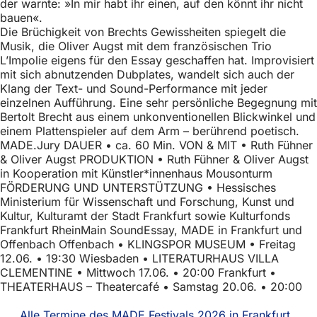
der warnte: »In mir habt ihr einen, auf den könnt ihr nicht
h
bauen«.
h
Die Brüchigkeit von Brechts Gewissheiten spiegelt die
Musik, die Oliver Augst mit dem französischen Trio
i
L’Impolie eigens für den Essay geschaffen hat. Improvisiert
mit sich abnutzenden Dubplates, wandelt sich auch der
e
Klang der Text- und Sound-Performance mit jeder
r
einzelnen Aufführung. Eine sehr persönliche Begegnung mit
Bertolt Brecht aus einem unkonventionellen Blickwinkel und
:
einem Plattenspieler auf dem Arm – berührend poetisch.
MADE.Jury DAUER • ca. 60 Min. VON & MIT • Ruth Fühner
& Oliver Augst PRODUKTION • Ruth Fühner & Oliver Augst
in Kooperation mit Künstler*innenhaus Mousonturm
FÖRDERUNG UND UNTERSTÜTZUNG • Hessisches
Ministerium für Wissenschaft und Forschung, Kunst und
Kultur, Kulturamt der Stadt Frankfurt sowie Kulturfonds
Frankfurt RheinMain SoundEssay, MADE in Frankfurt und
Offenbach Offenbach • KLINGSPOR MUSEUM • Freitag
12.06. • 19:30 Wiesbaden • LITERATURHAUS VILLA
CLEMENTINE • Mittwoch 17.06. • 20:00 Frankfurt •
THEATERHAUS – Theatercafé • Samstag 20.06. • 20:00
Alle Termine des MADE.Festivals 2026 in Frankfurt,