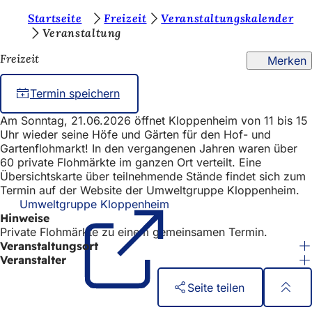
S
Startseite
Freizeit
Veranstaltungskalender
Inhalt anspringen
Veranstaltung
i
Freizeit
Merken
e
b
Termin speichern
e
Am Sonntag, 21.06.2026 öffnet Kloppenheim von 11 bis 15
f
Uhr wieder seine Höfe und Gärten für den Hof- und
i
Gartenflohmarkt! In den vergangenen Jahren waren über
60 private Flohmärkte im ganzen Ort verteilt. Eine
n
Übersichtskarte über teilnehmende Stände findet sich zum
Termin auf der Website der Umweltgruppe Kloppenheim.
d
Umweltgruppe Kloppenheim
(Öffnet
e
Hinweise
in
Private Flohmärkte zu einem gemeinsamen Termin.
einem
n
Veranstaltungsort
neuen
s
Tab)
Veranstalter
i
Seite teilen
c