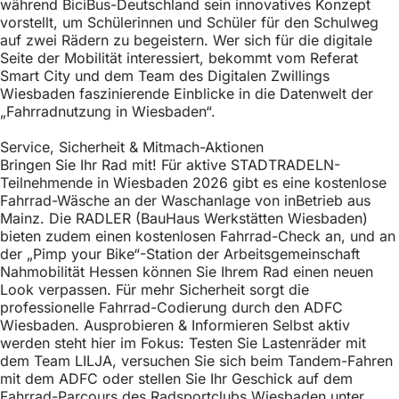
während BiciBus-Deutschland sein innovatives Konzept
h
vorstellt, um Schülerinnen und Schüler für den Schulweg
h
auf zwei Rädern zu begeistern. Wer sich für die digitale
Seite der Mobilität interessiert, bekommt vom Referat
i
Smart City und dem Team des Digitalen Zwillings
Wiesbaden faszinierende Einblicke in die Datenwelt der
e
„Fahrradnutzung in Wiesbaden“.
r
Service, Sicherheit & Mitmach-Aktionen
:
Bringen Sie Ihr Rad mit! Für aktive STADTRADELN-
Teilnehmende in Wiesbaden 2026 gibt es eine kostenlose
Fahrrad-Wäsche an der Waschanlage von inBetrieb aus
Mainz. Die RADLER (BauHaus Werkstätten Wiesbaden)
bieten zudem einen kostenlosen Fahrrad-Check an, und an
der „Pimp your Bike“-Station der Arbeitsgemeinschaft
Nahmobilität Hessen können Sie Ihrem Rad einen neuen
Look verpassen. Für mehr Sicherheit sorgt die
professionelle Fahrrad-Codierung durch den ADFC
Wiesbaden. Ausprobieren & Informieren Selbst aktiv
werden steht hier im Fokus: Testen Sie Lastenräder mit
dem Team LILJA, versuchen Sie sich beim Tandem-Fahren
mit dem ADFC oder stellen Sie Ihr Geschick auf dem
Fahrrad-Parcours des Radsportclubs Wiesbaden unter