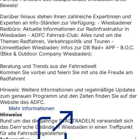
Beweis!
Darüber hinaus stehen Ihnen zahlreiche Expertinnen und
Experten an Info-Ständen zur Verfügung: - Wiesbadener
Radbüro: Aktuelle Informationen zur Radinfrastruktur in
Wiesbaden - ADFC Fahrrad-Club: Alles rund um die
Themen Radfahren, Verkehrspolitik und Touren -
Umweltladen Wiesbaden: Infos zur DB Rad+ APP - B.O.C.
(Bike & Outdoor Company Wiesbaden):
Beratung und Trends aus der Fahrradwelt
Kommen Sie vorbei und feiern Sie mit uns die Freude am
Radfahren!
Hinweis: Weitere Informationen und regelmäßige Updates
zum genauen Programm und den Zeiten finden Sie auf der
Website des ADFC.
Mehr Informationen
(Öffnet
Hinweise
in
Rund um das diesjährige STADTRADELN verwandelt sich
einem
das Dern'sche Gelände in Wiesbaden in einen Treffpunkt
neuen
für alle Fahrradbegeisterten!
Tab)