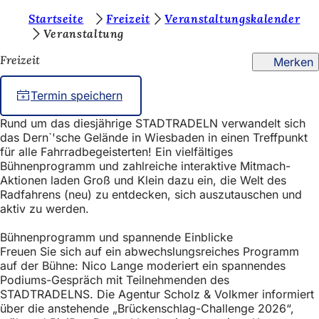
S
Startseite
Freizeit
Veranstaltungskalender
Inhalt anspringen
Veranstaltung
i
Freizeit
Merken
e
b
Termin speichern
e
Rund um das diesjährige STADTRADELN verwandelt sich
f
das Dern`'sche Gelände in Wiesbaden in einen Treffpunkt
i
für alle Fahrradbegeisterten! Ein vielfältiges
Bühnenprogramm und zahlreiche interaktive Mitmach-
n
Aktionen laden Groß und Klein dazu ein, die Welt des
Radfahrens (neu) zu entdecken, sich auszutauschen und
d
aktiv zu werden.
e
Bühnenprogramm und spannende Einblicke
n
Freuen Sie sich auf ein abwechslungsreiches Programm
s
auf der Bühne: Nico Lange moderiert ein spannendes
Podiums-Gespräch mit Teilnehmenden des
i
STADTRADELNS. Die Agentur Scholz & Volkmer informiert
c
über die anstehende „Brückenschlag-Challenge 2026“,