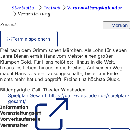
S
Startseite
Freizeit
Veranstaltungskalender
Inhalt anspringen
Veranstaltung
i
Freizeit
Merken
e
b
Termin speichern
e
Frei nach dem Grimm´schen Märchen. Als Lohn für sieben
f
Jahre Dienen erhält Hans vom Meister einen großen
i
Klumpen Gold. Für Hans heißt es: Hinaus in die Welt,
hinaus ins Leben, hinaus in die Freiheit. Auf seinem Weg
n
macht Hans so viele Tauschgeschäfte, bis er am Ende
nichts mehr hat und begreift: Freiheit ist höchste Glück.
d
e
Bildcopyright: Galli Theater Wiesbaden
Spielplan Gesamt: https://galli-wiesbaden.de/spielplan-
n
gesamt/
(Öffnet
s
Information
in
einem
Veranstaltungsort
i
neuen
Vorverkaufsstelle
Tab)
c
Veranstalter