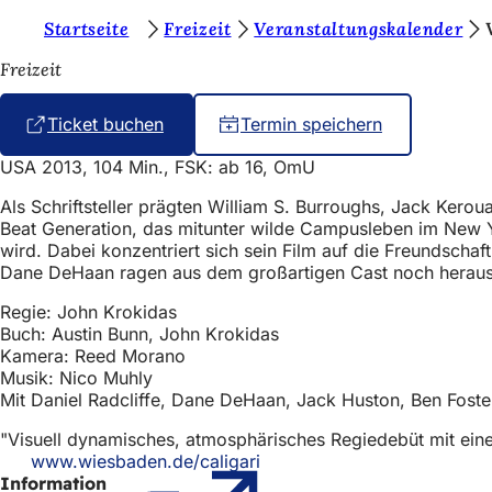
S
Startseite
Freizeit
Veranstaltungskalender
Inhalt anspringen
i
Freizeit
e
Ticket buchen
(
Termin speichern
b
Ö
e
USA 2013, 104 Min., FSK: ab 16, OmU
f
f
f
Als Schriftsteller prägten William S. Burroughs, Jack Ker
n
Beat Generation, das mitunter wilde Campusleben im New Yo
i
e
wird. Dabei konzentriert sich sein Film auf die Freundschaf
t
n
Dane DeHaan ragen aus dem großartigen Cast noch heraus
i
n
d
Regie: John Krokidas
e
Buch: Austin Bunn, John Krokidas
e
i
Kamera: Reed Morano
n
n
Musik: Nico Muhly
e
Mit Daniel Radcliffe, Dane DeHaan, Jack Huston, Ben Foste
s
m
n
i
"Visuell dynamisches, atmosphärisches Regiedebüt mit eine
e
www.wiesbaden.de/caligari
(Öffnet
c
u
Information
in