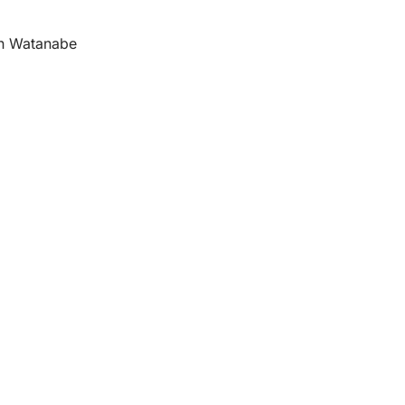
en Watanabe
eistungen
ngs­kalender
ur Webseite
einstellungen