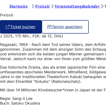
S
Startseite
Freizeit
Veranstaltungskalender
Inhalt anspringen
i
Freizeit
e
Ticket buchen
(
Termin speichern
b
Ö
e
J 2025, 175 Min., FSK: ab 12, OmU
f
f
f
Nagasaki, 1964 - Nach dem Tod seines Vaters, dem Anführe
n
genommen. Zusammen mit dem einzigen Sohn des Schauspiel
i
e
und entwickeln sich die beiden jungen Männer gemeinsam w
t
n
Verrat. Jedoch kann nur einer von ihnen zum größten Meis
i
n
d
Das historische Drama, das als erster japanischer Film ein
e
umfassendes epochales Meisterwerk. Mitreißend, bildgewalti
e
i
Jahre in der traditionellen Theaterform Kabuki behaupten 
n
n
mit dem Ehrentitel "Kokuho" (Nationalschatz).
e
s
m
Mit über 14 Millionen Kinobesucher*innen in Japan ist der Fi
n
i
e
Regie: Sang-il Lee
c
u
Buch: Satoko Okudera