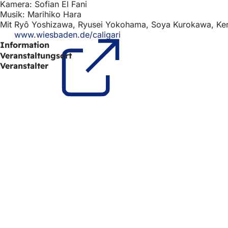
e
Kamera: Sofian El Fani
h
n
Musik: Marihiko Hara
h
T
Mit Ryô Yoshizawa, Ryusei Yokohama, Soya Kurokawa, K
a
www.wiesbaden.de/caligari
(Öffnet
i
b
Information
in
e
)
einem
Veranstaltungsort
neuen
Veranstalter
r
Tab)
:
Fußbereich
Schnellzugriff
Alle Dienstl
Veranstaltu
Bürgerbüro
Feedback z
Rechtliches
Datenschutz