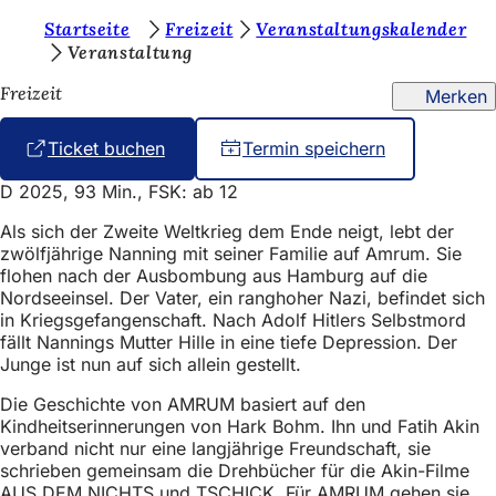
S
Startseite
Freizeit
Veranstaltungskalender
Inhalt anspringen
Veranstaltung
i
Freizeit
Merken
e
b
Ticket buchen
(
Termin speichern
e
Ö
D 2025, 93 Min., FSK: ab 12
f
f
f
Als sich der Zweite Weltkrieg dem Ende neigt, lebt der
i
n
zwölfjährige Nanning mit seiner Familie auf Amrum. Sie
e
n
flohen nach der Ausbombung aus Hamburg auf die
t
Nordseeinsel. Der Vater, ein ranghoher Nazi, befindet sich
d
i
in Kriegsgefangenschaft. Nach Adolf Hitlers Selbstmord
n
e
fällt Nannings Mutter Hille in eine tiefe Depression. Der
e
Junge ist nun auf sich allein gestellt.
i
n
n
Die Geschichte von AMRUM basiert auf den
s
e
Kindheitserinnerungen von Hark Bohm. Ihn und Fatih Akin
m
i
verband nicht nur eine langjährige Freundschaft, sie
n
schrieben gemeinsam die Drehbücher für die Akin-Filme
c
e
AUS DEM NICHTS und TSCHICK. Für AMRUM gehen sie