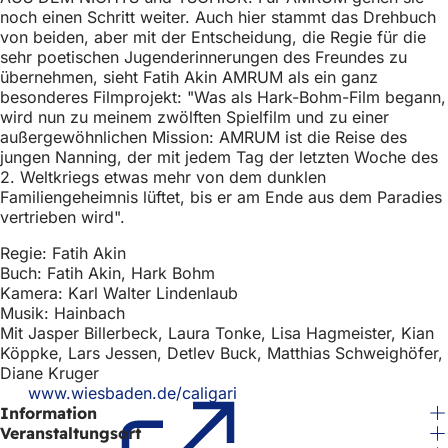
u
h
noch einen Schritt weiter. Auch hier stammt das Drehbuch
e
von beiden, aber mit der Entscheidung, die Regie für die
h
n
sehr poetischen Jugenderinnerungen des Freundes zu
T
i
übernehmen, sieht Fatih Akin AMRUM als ein ganz
a
besonderes Filmprojekt: "Was als Hark-Bohm-Film begann,
e
b
wird nun zu meinem zwölften Spielfilm und zu einer
)
r
außergewöhnlichen Mission: AMRUM ist die Reise des
jungen Nanning, der mit jedem Tag der letzten Woche des
:
2. Weltkriegs etwas mehr von dem dunklen
Familiengeheimnis lüftet, bis er am Ende aus dem Paradies
vertrieben wird".
Regie: Fatih Akin
Buch: Fatih Akin, Hark Bohm
Kamera: Karl Walter Lindenlaub
Musik: Hainbach
Mit Jasper Billerbeck, Laura Tonke, Lisa Hagmeister, Kian
Köppke, Lars Jessen, Detlev Buck, Matthias Schweighöfer,
Diane Kruger
www.wiesbaden.de/caligari
(Öffnet
Information
in
einem
Veranstaltungsort