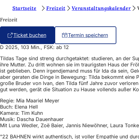
S
Startseite
Freizeit
Veranstaltungskalender
Inhalt anspringen
i
Freizeit
e
Ticket buchen
(
Termin speichern
b
Ö
e
D 2025, 103 Min., FSK: ab 12
f
f
f
Tildas Tage sind streng durchgetaktet: studieren, an der
n
ihre Mutter. Zu dritt wohnen sie im traurigsten Haus der Frö
i
e
ist geblieben. Denn irgendjemand muss für Ida da sein, Gel
t
n
aber geraten die Dinge in Bewegung: Tilda bekommt eine Promo
i
große Bruder von Ivan, den Tilda fünf Jahre zuvor verloren
n
d
gut werden, gerät die Situation zu Hause vollends außer Ko
e
e
i
Regie: Mia Maariel Meyer
n
n
Buch: Elena Hell
e
Kamera: Tim Kuhn
s
m
Musik: Dascha Dauenhauer
n
i
Mit Luna Wedler, Zoë Baier, Jannis Niewöhner, Laura Tonke
e
c
u
"22 BAHNEN wirkt authentisch, ist voller Empathie und dur