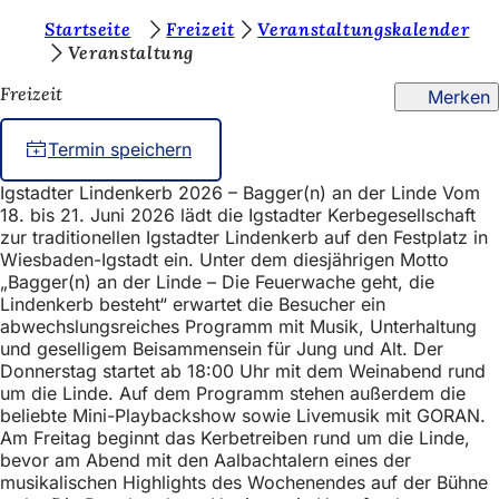
S
Startseite
Freizeit
Veranstaltungskalender
Inhalt anspringen
Veranstaltung
i
Freizeit
Merken
e
b
Termin speichern
e
Igstadter Lindenkerb 2026 – Bagger(n) an der Linde Vom
f
18. bis 21. Juni 2026 lädt die Igstadter Kerbegesellschaft
i
zur traditionellen Igstadter Lindenkerb auf den Festplatz in
Wiesbaden-Igstadt ein. Unter dem diesjährigen Motto
n
„Bagger(n) an der Linde – Die Feuerwache geht, die
Lindenkerb besteht“ erwartet die Besucher ein
d
abwechslungsreiches Programm mit Musik, Unterhaltung
e
und geselligem Beisammensein für Jung und Alt. Der
Donnerstag startet ab 18:00 Uhr mit dem Weinabend rund
n
um die Linde. Auf dem Programm stehen außerdem die
s
beliebte Mini-Playbackshow sowie Livemusik mit GORAN.
Am Freitag beginnt das Kerbetreiben rund um die Linde,
i
bevor am Abend mit den Aalbachtalern eines der
c
musikalischen Highlights des Wochenendes auf der Bühne