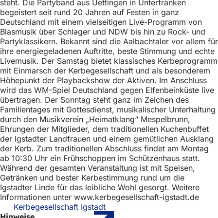
steht. Die Partyband aus Uettingen in Unterfranken
h
begeistert seit rund 20 Jahren auf Festen in ganz
h
Deutschland mit einem vielseitigen Live-Programm von
Blasmusik über Schlager und NDW bis hin zu Rock- und
i
Partyklassikern. Bekannt sind die Aalbachtaler vor allem für
ihre energiegeladenen Auftritte, beste Stimmung und echte
e
Livemusik. Der Samstag bietet klassisches Kerbeprogramm
r
mit Einmarsch der Kerbegesellschaft und als besonderem
Höhepunkt der Playbackshow der Aktiven. Im Anschluss
:
wird das WM-Spiel Deutschland gegen Elfenbeinküste live
übertragen. Der Sonntag steht ganz im Zeichen des
Familientages mit Gottesdienst, musikalischer Unterhaltung
durch den Musikverein „Heimatklang“ Mespelbrunn,
Ehrungen der Mitglieder, dem traditionellen Kuchenbuffet
der Igstadter Landfrauen und einem gemütlichen Ausklang
der Kerb. Zum traditionellen Abschluss findet am Montag
ab 10:30 Uhr ein Frühschoppen im Schützenhaus statt.
Während der gesamten Veranstaltung ist mit Speisen,
Getränken und bester Kerbestimmung rund um die
Igstadter Linde für das leibliche Wohl gesorgt. Weitere
Informationen unter www.kerbegesellschaft-igstadt.de
Kerbegesellschaft Igstadt
(Öffnet
Hinweise
in