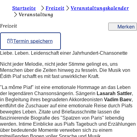
S
Startseite
Freizeit
Veranstaltungskalender
Inhalt anspringen
Veranstaltung
i
Freizeit
Merken
e
b
Termin speichern
e
Liebe. Leben. Leidenschaft einer Jahrhundert-Chansonette
f
Nicht jeder Melodie, nicht jeder Stimme gelingt es, uns
i
Menschen über die Zeiten hinweg zu fesseln. Die Musik von
n
Édith Piaf schafft es mit fast unwirklicher Kraft.
d
"La môme Piaf" ist eine emotionale Hommage an das Leben
e
der legendären Chansonsängerin. Sängerin
Lasarah Sattler
,
in Begleitung ihres begnadeten Akkordeonisten
Vadim Baev
,
n
entführt die Zuschauer auf eine emotionale Reise durch Piafs
bewegtes Leben. Zitate und Briefausschnitte lassen die
s
faszinierende Biografie des "Spatzen von Paris" lebendig
i
werden. Intime Einblicke aus Piafs Tagebuch und Erzählungen
über bedeutende Momente verweben sich zu einem
c
mitreißenden Bogen voller Sprache und Musik.