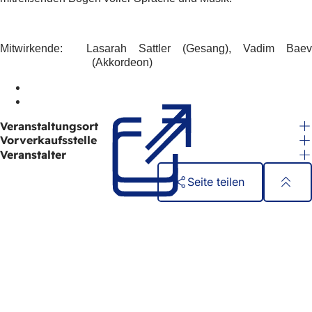
h
h
Mitwirkende:
Lasarah Sattler (Gesang), Vadim Baev
i
(Akkordeon)
e
r
(Öffnet
in
(Öffnet
:
Veranstaltungsort
einem
in
neuen
einem
Vorverkaufsstelle
Tab)
neuen
Veranstalter
Tab)
Seite teilen
Fußbereich
Schnellzugriff
Alle Dienstleistungen
Veranstaltungs­kalender
Bürgerbüro
Feedback zur Webseite