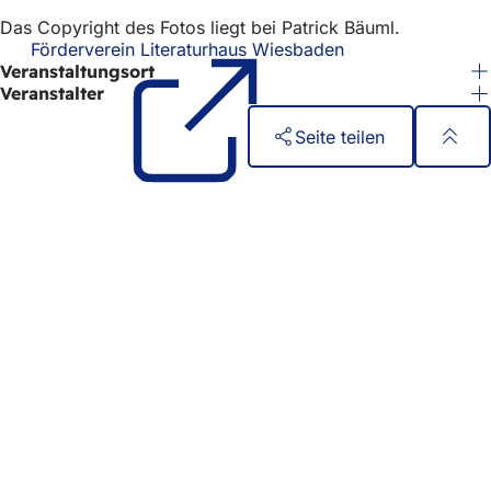
Das Copyright des Fotos liegt bei Patrick Bäuml.
Förderverein Literaturhaus Wiesbaden
(Öffnet
Veranstaltungsort
in
einem
Veranstalter
neuen
Tab)
Seite teilen
Fußbereich
Schnellzugriff
Alle Dienstleistungen
Veranstaltungs­kalender
Bürgerbüro
Feedback zur Webseite
Rechtliches
Datenschutzeinstellungen
Nutzungsbedingungen
Erklärung zur Barrierefreiheit