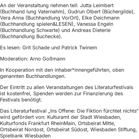
h
An der Veranstaltung nehmen teil: Jutta Leimbert
(Buchhand lung Vaternahm), Gudrun Olbert (Büchergilde),
h
Vera Anna (Buchhandlung VorOrt), Elke Deichmann
i
(Buchhandlung spielen&LESEN), Vanessa Engeln
(Buchhandlung Schwarte) und Andreas Dieterle
e
(Buchhandlung Buchecke).
r
Es lesen: Grit Schade und Patrick Twinem
:
Moderation: Arno Goßmann
In Kooperation mit den inhaber*innengeführten, oben
genannten Buchhandlungen.
Der Eintritt zu allen Veranstaltungen des Literaturfestivals
ist kostenfrei, Spenden werden zur Finanzierung des
Festivals benötigt.
Das Literaturfestival „Ins Offene: Die Fiktion fürchtet nichts“
wird gefördert von: Kulturamt der Stadt Wiesbaden,
Kulturfonds Frankfurt RheinMain, Ortsbeirat Mitte,
Ortsbeirat Nordost, Ortsbeirat Südost, Wiesbaden Stiftung,
Spielbank Wiesbaden