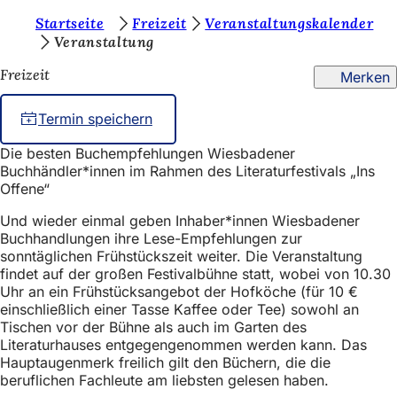
S
Startseite
Freizeit
Veranstaltungskalender
Inhalt anspringen
Veranstaltung
i
Freizeit
Merken
e
b
Termin speichern
e
Die besten Buchempfehlungen Wiesbadener
f
Buchhändler*innen im Rahmen des Literaturfestivals „Ins
i
Offene“
n
Und wieder einmal geben Inhaber*innen Wiesbadener
Buchhandlungen ihre Lese-Empfehlungen zur
d
sonntäglichen Frühstückszeit weiter. Die Veranstaltung
e
findet auf der großen Festivalbühne statt, wobei von 10.30
Uhr an ein Frühstücksangebot der Hofköche (für 10 €
n
einschließlich einer Tasse Kaffee oder Tee) sowohl an
s
Tischen vor der Bühne als auch im Garten des
Literaturhauses entgegengenommen werden kann. Das
i
Hauptaugenmerk freilich gilt den Büchern, die die
beruflichen Fachleute am liebsten gelesen haben.
c