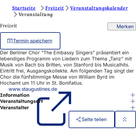
S
Startseite
Freizeit
Veranstaltungskalender
Inhalt anspringen
Veranstaltung
i
Freizeit
Merken
e
b
Termin speichern
e
Der Berliner Chor “The Embassy Singers” präsentiert ein
f
lebendiges Programm von Liedern zum Thema „Tanz“ mit
i
Musik von Bach bis Britten, von Stanford bis Musicalhits.
Eintritt frei, Ausgangskollekte. Am folgenden Tag singt der
n
Chor die fünfstimmige Messe von William Byrd im
Hochamt um 11 Uhr in St. Bonifatius.
d
www.staugustines.de
(Öffnet
e
Information
in
einem
Veranstaltungsort
n
neuen
Veranstalter
s
Tab)
Seite teilen
i
c
Fußbereich
Schnellzugriff