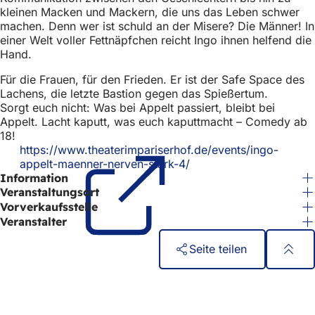
h
kleinen Macken und Mackern, die uns das Leben schwer
machen. Denn wer ist schuld an der Misere? Die Männer! In
h
einer Welt voller Fettnäpfchen reicht Ingo ihnen helfend die
i
Hand.
e
Für die Frauen, für den Frieden. Er ist der Safe Space des
Lachens, die letzte Bastion gegen das Spießertum.
r
Sorgt euch nicht: Was bei Appelt passiert, bleibt bei
:
Appelt. Lacht kaputt, was euch kaputtmacht – Comedy ab
18!
https://www.theaterimpariserhof.de/events/ingo-
appelt-maenner-nerven-stark-4/
(Öffnet
Information
in
einem
Veranstaltungsort
neuen
Vorverkaufsstelle
Tab)
Veranstalter
Seite teilen
Fußbereich
Schnellzugriff
Alle Dienstleistungen