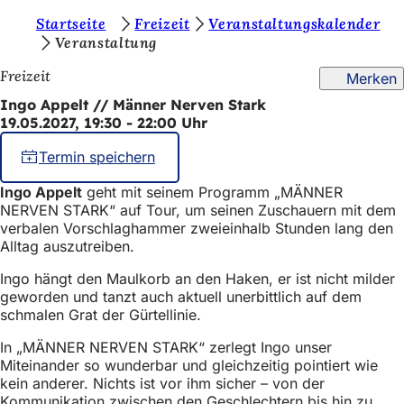
S
Startseite
Freizeit
Veranstaltungskalender
Inhalt anspringen
Veranstaltung
i
Freizeit
Merken
e
Ingo Appelt // Männer Nerven Stark
b
19.05.2027, 19:30 - 22:00 Uhr
e
Termin speichern
f
i
Ingo Appelt
geht mit seinem Programm „MÄNNER
NERVEN STARK“ auf Tour, um seinen Zuschauern mit dem
n
verbalen Vorschlaghammer zweieinhalb Stunden lang den
Alltag auszutreiben.
d
e
Ingo hängt den Maulkorb an den Haken, er ist nicht milder
geworden und tanzt auch aktuell unerbittlich auf dem
n
schmalen Grat der Gürtellinie.
s
In „MÄNNER NERVEN STARK“ zerlegt Ingo unser
i
Miteinander so wunderbar und gleichzeitig pointiert wie
kein anderer. Nichts ist vor ihm sicher – von der
c
Kommunikation zwischen den Geschlechtern bis hin zu