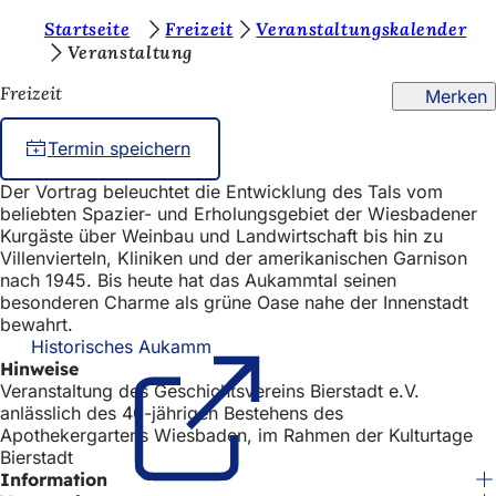
S
Startseite
Freizeit
Veranstaltungskalender
Inhalt anspringen
Veranstaltung
i
Freizeit
Merken
e
b
Termin speichern
e
Der Vortrag beleuchtet die Entwicklung des Tals vom
f
beliebten Spazier- und Erholungsgebiet der Wiesbadener
i
Kurgäste über Weinbau und Landwirtschaft bis hin zu
Villenvierteln, Kliniken und der amerikanischen Garnison
n
nach 1945. Bis heute hat das Aukammtal seinen
besonderen Charme als grüne Oase nahe der Innenstadt
d
bewahrt.
e
Historisches Aukamm
(Öffnet
Hinweise
in
n
Veranstaltung des Geschichtsvereins Bierstadt e.V.
einem
s
anlässlich des 40-jährigen Bestehens des
neuen
Apothekergartens Wiesbaden, im Rahmen der Kulturtage
Tab)
i
Bierstadt
c
Information