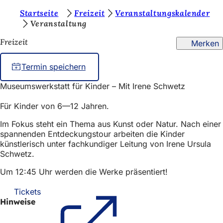
S
Startseite
Freizeit
Veranstaltungskalender
Inhalt anspringen
Veranstaltung
i
Freizeit
Merken
e
b
Termin speichern
e
Museumswerkstatt für Kinder – Mit Irene Schwetz
f
i
Für Kinder von 6—12 Jahren.
n
Im Fokus steht ein Thema aus Kunst oder Natur. Nach einer
spannenden Entdeckungstour arbeiten die Kinder
d
künstlerisch unter fachkundiger Leitung von Irene Ursula
e
Schwetz.
n
Um 12:45 Uhr werden die Werke präsentiert!
s
Tickets
(Öffnet
i
Hinweise
in
einem
c
neuen