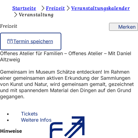
S
Startseite
Freizeit
Veranstaltungskalender
Inhalt anspringen
Veranstaltung
i
Freizeit
Merken
e
b
Termin speichern
e
Offenes Atelier für Familien – Offenes Atelier – Mit Daniel
f
Altzweig
i
Gemeinsam im Museum Schätze entdecken! Im Rahmen
n
einer gemeinsamen aktiven Erkundung der Sammlungen
von Kunst und Natur, wird gemeinsam gemalt, gezeichnet
d
und mit spannendem Material den Dingen auf den Grund
e
gegangen.
n
s
Tickets
(Öffnet
Weitere Infos
in
(Öffnet
i
einem
in
Hinweise
neuen
einem
c