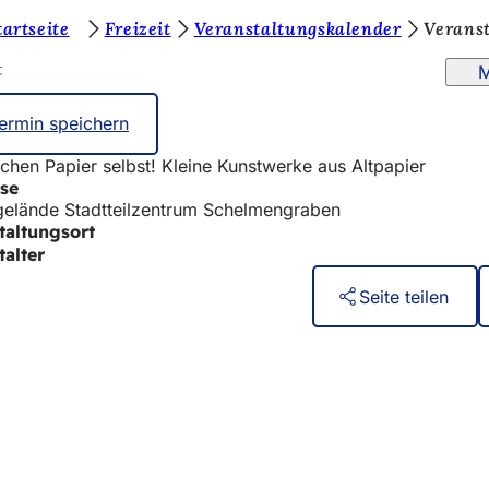
tartseite
Freizeit
Veranstaltungskalender
Verans
t
M
ermin speichern
chen Papier selbst! Kleine Kunstwerke aus Altpapier
se
elände Stadtteilzentrum Schelmengraben
taltungsort
talter
Seite teilen
eistungen
ngs­kalender
ur Webseite