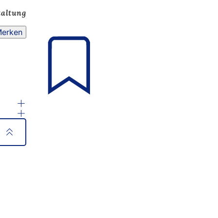
taltung
erken