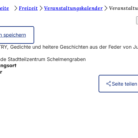
eite
Freizeit
Veranstaltungskalender
Veranstalt
n speichern
Y, Gedichte und heitere Geschichten aus der Feder von Ju
de Stadtteilzentrum Schelmengraben
ungsort
r
Seite teilen
eistungen
ngs­kalender
ur Webseite