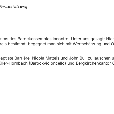
Veranstaltung
mms des Barockensembles Incontro. Unter uns gesagt: Hier s
Kreis bestimmt, begegnet man sich mit Wertschätzung und Of
aptiste Barrière, Nicola Matteis und John Bull zu lauschen 
üller-Hornbach (Barockvioloncello) und Bergkirchenkantor C
net
m
n