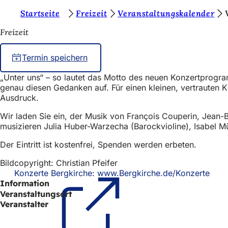
S
Startseite
Freizeit
Veranstaltungskalender
Inhalt anspringen
i
Freizeit
e
Termin speichern
b
e
„Unter uns“ – so lautet das Motto des neuen Konzertprogra
genau diesen Gedanken auf. Für einen kleinen, vertrauten 
f
Ausdruck.
i
Wir laden Sie ein, der Musik von François Couperin, Jean-B
n
musizieren Julia Huber-Warzecha (Barockvioline), Isabel M
d
Der Eintritt ist kostenfrei, Spenden werden erbeten.
e
Bildcopyright: Christian Pfeifer
n
Konzerte Bergkirche: www.Bergkirche.de/Konzerte
(Öff
Information
in
s
eine
Veranstaltungsort
i
neue
Veranstalter
Tab)
c