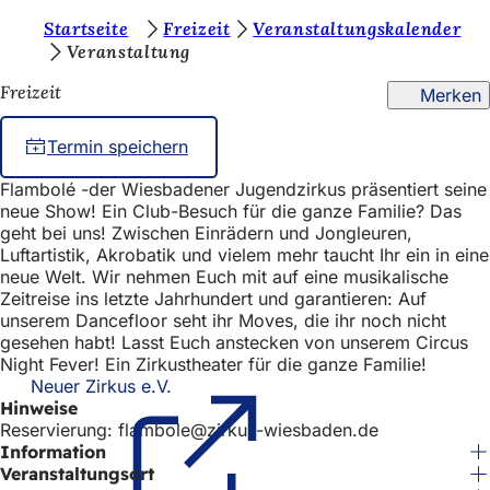
S
Startseite
Freizeit
Veranstaltungskalender
Inhalt anspringen
Veranstaltung
i
Freizeit
Merken
e
b
Termin speichern
e
Flambolé -der Wiesbadener Jugendzirkus präsentiert seine
f
neue Show! Ein Club-Besuch für die ganze Familie? Das
i
geht bei uns! Zwischen Einrädern und Jongleuren,
Luftartistik, Akrobatik und vielem mehr taucht Ihr ein in eine
n
neue Welt. Wir nehmen Euch mit auf eine musikalische
Zeitreise ins letzte Jahrhundert und garantieren: Auf
d
unserem Dancefloor seht ihr Moves, die ihr noch nicht
e
gesehen habt! Lasst Euch anstecken von unserem Circus
Night Fever! Ein Zirkustheater für die ganze Familie!
n
Neuer Zirkus e.V.
(Öffnet
s
Hinweise
in
Reservierung: flambole@zirkus-wiesbaden.de
einem
i
Information
neuen
c
Tab)
Veranstaltungsort