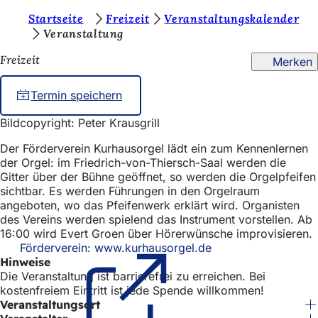
S
Startseite
Freizeit
Veranstaltungskalender
Inhalt anspringen
Veranstaltung
i
Freizeit
Merken
e
b
Termin speichern
e
Bildcopyright: Peter Krausgrill
f
Der Förderverein Kurhausorgel lädt ein zum Kennenlernen
i
der Orgel: im Friedrich-von-Thiersch-Saal werden die
n
Gitter über der Bühne geöffnet, so werden die Orgelpfeifen
sichtbar. Es werden Führungen in den Orgelraum
d
angeboten, wo das Pfeifenwerk erklärt wird. Organisten
e
des Vereins werden spielend das Instrument vorstellen. Ab
16:00 wird Evert Groen über Hörerwünsche improvisieren.
n
Förderverein: www.kurhausorgel.de
(Öffnet
s
Hinweise
in
Die Veranstaltung ist barrierefrei zu erreichen. Bei
einem
i
kostenfreiem Eintritt ist jede Spende willkommen!
neuen
Veranstaltungsort
Tab)
c