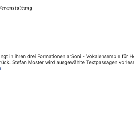
Veranstaltung
ingt in ihren drei Formationen arSoni - Vokalensemble fü
urück. Stefan Moster wird ausgewählte Textpassagen vorles
e
(Öffnet
in
einem
neuen
Tab)
eistungen
ngs­kalender