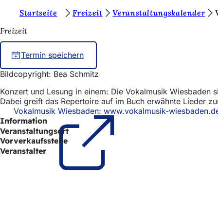
S
Startseite
Freizeit
Veranstaltungskalender
Inhalt anspringen
i
Freizeit
e
Termin speichern
b
e
Bildcopyright: Bea Schmitz
f
Konzert und Lesung in einem: Die Vokalmusik Wiesbaden s
Dabei greift das Repertoire auf im Buch erwähnte Lieder z
i
Vokalmusik Wiesbaden: www.vokalmusik-wiesbaden.d
n
Information
Veranstaltungsort
d
Vorverkaufsstelle
e
Veranstalter
n
s
Fußbereich
Schnellzugriff
i
Alle Dienstl
c
Veranstaltu