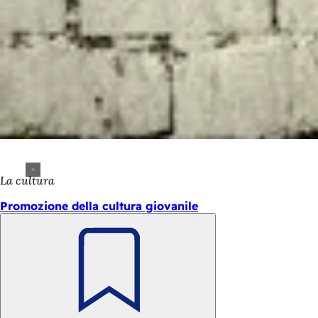
La cultura
Promozione della cultura giovanile
Ricorda
Area
Accesso rapido