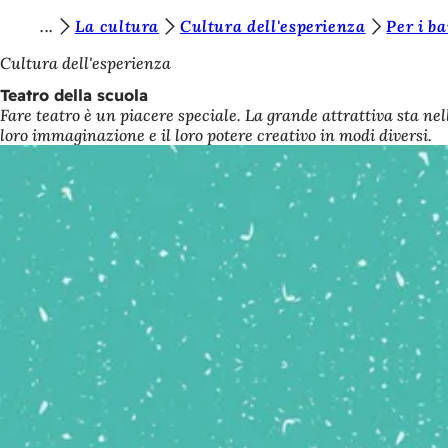
S
La cultura
Cultura dell'esperienza
Per i ba
Vai al contenuto
i
Cultura dell'esperienza
e
Teatro della scuola
Fare teatro è un piacere speciale. La grande attrattiva sta nell'
t
loro immaginazione e il loro potere creativo in modi diversi.
e
q
u
i
: