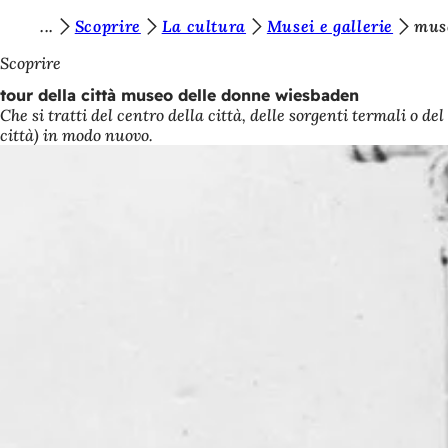
S
Scoprire
La cultura
Musei e gallerie
muse
Vai al contenuto
i
Scoprire
e
tour della città museo delle donne wiesbaden
Che si tratti del centro della città, delle sorgenti termali o d
t
città) in modo nuovo.
e
q
u
i
: