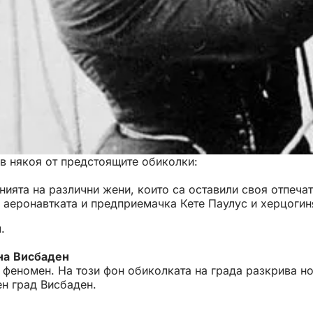
 в някоя от предстоящите обиколки:
ията на различни жени, които са оставили своя отпеча
, аеронавтката и предприемачка Кете Паулус и херцогин
.
 на Висбаден
феномен. На този фон обиколката на града разкрива нов
ен град Висбаден.