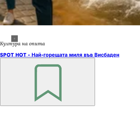
Култура на опита
SPOT HOT - Най-горещата миля във Висбаден
Не
забравяйте
Област
на
стъпалата