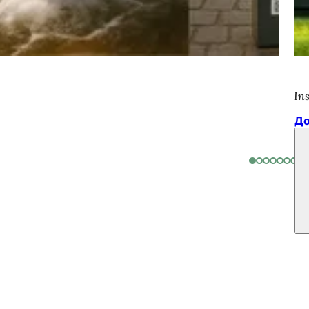
In
До