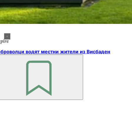
spire
броволци водят местни жители из Висбаден
Не
забравяйте