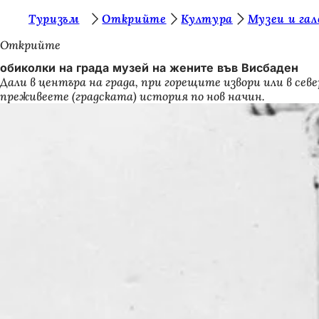
В
Туризъм
Открийте
Култура
Музеи и га
Преминаване към съдържанието
и
Открийте
е
обиколки на града музей на жените във Висбаден
Дали в центъра на града, при горещите извори или в сев
с
преживеете (градската) история по нов начин.
т
е
т
у
к
: