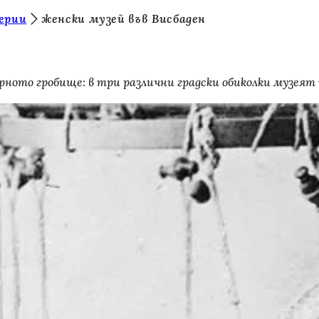
лерии
женски музей във Висбаден
ерното гробище: в три различни градски обиколки музеят