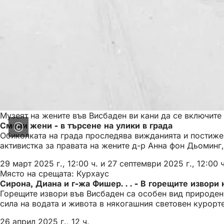
Музеят на жените във Висбаден ви кани да се включите
Смели жени - в търсене на улики в града
Обиколката на града проследява вижданията и постижен
активистка за правата на жените д-р Анна фон Дьоминг
29 март 2025 г., 12:00 ч. и 27 септември 2025 г., 12:00 ч
Място на срещата: Курхаус
Сирона, Диана и г-жа Фишер. . . - В горещите извори
Горещите извори във Висбаден са особен вид природен 
сила на водата и живота в някогашния световен курорт
26 април 2025 г., 12 ч.