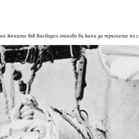
 на жените във Висбаден отново ви кани да тръгнете по 