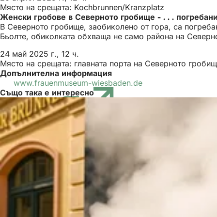
Място на срещата: Kochbrunnen/Kranzplatz
Женски гробове в Северното гробище - . . . погребан
В Северното гробище, заобиколено от гора, са погреба
Бьолте, обиколката обхваща не само района на Северно
24 май 2025 г., 12 ч.
Място на срещата: главната порта на Северното гроби
Допълнителна информация
www.frauenmuseum-wiesbaden.de
(Отваря
Също така е интересно
се
в
нов
раздел)