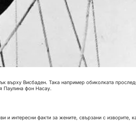
тък върху Висбаден. Така например обиколката прослед
я Паулина фон Насау.
и и интересни факти за жените, свързани с изворите, к