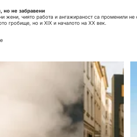
и, но не забравени
ни жени, чиято работа и ангажираност са променили не
то гробище, но и XIX и началото на XX век.
ще