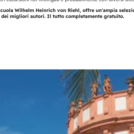
a scuola Wilhelm Heinrich von Riehl, offre un'ampia selezio
dei migliori autori. Il tutto completamente gratuito.