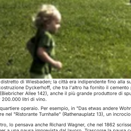
istretto di Wiesbaden; la città era indipendente fino alla su
da costruzione Dyckerhoff, che tra l'altro ha fornito il ceme
 (Biebricher Allee 142), anche il più grande produttore di sp
 200.000 litri di vino.
 quartiere operaio. Per esempio, in "Das etwas andere Wohnz
ure nel "Ristorante Turnhalle" (Rathenauplatz 13), un incroci
'altro, lo pensava anche Richard Wagner, che nel 1862 scrisse
r a una pausa imprevista dal lavoro. Trascorse la pausa co