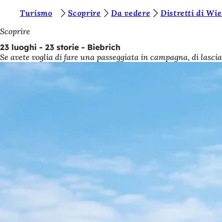
S
Turismo
Scoprire
Da vedere
Distretti di Wi
Vai al contenuto
i
Scoprire
e
23 luoghi - 23 storie - Biebrich
Se avete voglia di fare una passeggiata in campagna, di lasciar
t
e
q
u
i
: