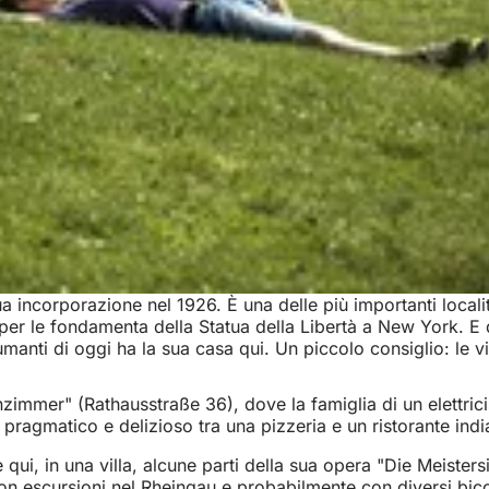
a incorporazione nel 1926. È una delle più importanti localit
nto per le fondamenta della Statua della Libertà a New York. E
umanti di oggi ha la sua casa qui. Un piccolo consiglio: le v
immer" (Rathausstraße 36), dove la famiglia di un elettrici
o pragmatico e delizioso tra una pizzeria e un ristorante indi
 qui, in una villa, alcune parti della sua opera "Die Meister
n escursioni nel Rheingau e probabilmente con diversi bicc