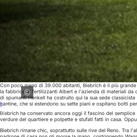
Con poco meno di 39.000 abitanti, Biebrich è il più grande d
la fabbrica di fertilizzanti Albert e l'azienda di materiali 
di spumanti Henkell ha costruito qui la sua sede classicista
cantine, che si estendono su sette piani e ospitano botti per
Biebrich ha conservato ancora oggi il fascino del semplice
verdure del quartiere e polpette e stufati fatti in casa. Opp
Biebrich rimane chic, soprattutto sulle rive del Reno. Tra l
padrone di casa non gli morse la mano, costringendo Wagne