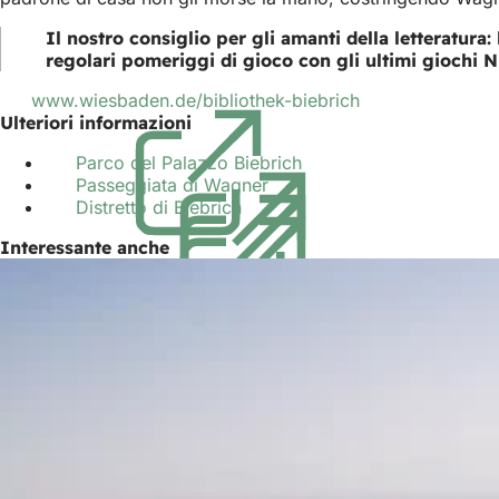
Il nostro consiglio per gli amanti della letteratura:
regolari pomeriggi di gioco con gli ultimi giochi N
www.wiesbaden.de/bibliothek-biebrich
(Si
Ulteriori informazioni
apre
in
Parco del Palazzo Biebrich
(Si
una
Passeggiata di Wagner
(Si
apre
nuova
Distretto di Biebrich
(Si
apre
in
scheda)
apre
in
una
Interessante anche
in
una
nuova
una
nuova
scheda)
nuova
scheda)
scheda)