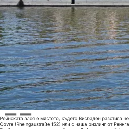
Рейнската алея е мястото, където Висбаден разстила че
Covre (Rheingaustraße 152) или с чаша ризлинг от Рейнг