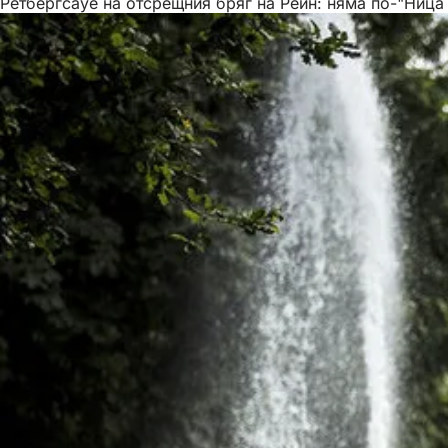
Ретбергсауе на отсрещния бряг на Рейн: няма по-"Ница 