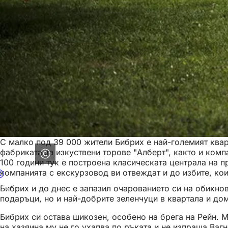
С малко под 39 000 жители Бибрих е най-големият кварт
фабриката за изкуствени торове "Алберт", както и ком
100 години тук е построена класическата централа на пр
компанията с екскурзовод ви отвеждат и до избите, кои
Бибрих и до днес е запазил очарованието си на обикно
подаръци, но и най-добрите зеленчуци в квартала и дома
Бибрих си остава шикозен, особено на брега на Рейн. Ме
на хазяина му не го ухапва по ръката и не изпраща Ваг