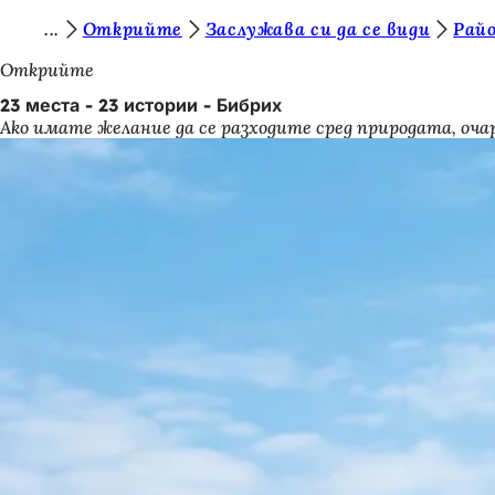
В
Открийте
Заслужава си да се види
Райо
Преминаване към съдържанието
и
Открийте
е
23 места - 23 истории - Бибрих
Ако имате желание да се разходите сред природата, очар
с
т
е
т
у
к
: