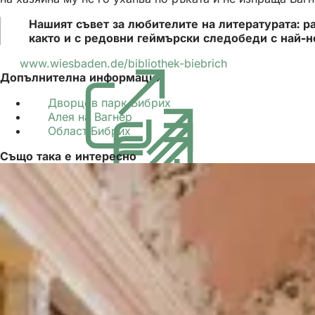
Нашият съвет за любителите на литературата: р
както и с редовни геймърски следобеди с най-но
www.wiesbaden.de/bibliothek-biebrich
(Отваря
Допълнителна информация
се
в
Дворцов парк Бибрих
(Отваря
нов
Алея на Вагнер
(Отваря
се
раздел)
Област Бибрих
(Отваря
се
в
се
в
нов
Също така е интересно
в
нов
раздел)
нов
раздел)
раздел)