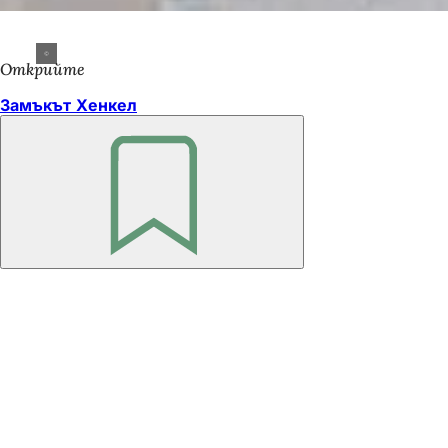
Открийте
Замъкът Хенкел
Не
забравяйте
Област
на
стъпалата