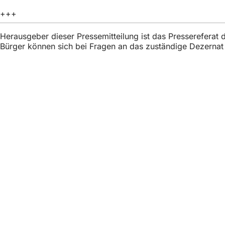
in
h
+++
ein
h
neu
Tab
Herausgeber dieser Pressemitteilung ist das Presserefera
i
Bürger können sich bei Fragen an das zuständige Dezerna
e
r
:
Fußbereich
Accesso rapido
Tutti i servizi
Calendario de
Ufficio del ci
Feedback sul
Questioni legali
Impostazioni 
Condizioni di