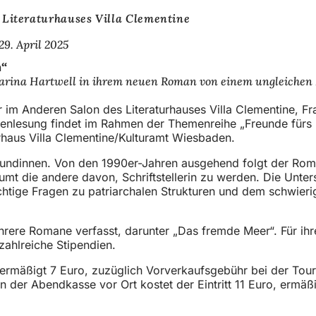
Literaturhauses Villa Clementine
29. April 2025
n“
harina Hartwell in ihrem neuen Roman von einem ungleichen
r im Anderen Salon des Literaturhauses Villa Clementine, F
nnenlesung findet im Rahmen der Themenreihe „Freunde fürs 
turhaus Villa Clementine/Kulturamt Wiesbaden.
eundinnen. Von den 1990er-Jahren ausgehend folgt der Rom
umt die andere davon, Schriftstellerin zu werden. Die Unter
tige Fragen zu patriarchalen Strukturen und dem schwieri
hrere Romane verfasst, darunter „Das fremde Meer“. Für ih
zahlreiche Stipendien.
, ermäßigt 7 Euro, zuzüglich Vorverkaufsgebühr bei der Tour
 der Abendkasse vor Ort kostet der Eintritt 11 Euro, ermäß
fnet