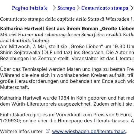
S
Pagina iniziale
Stampa
Comunicato stampa
Inhalt anspringen
i
Comunicato stampa della capitale dello Stato di Wiesbaden
e
Katharina Hartwell liest aus ihrem Roman „Große Liebe
Mit viel Humor und schonungslosem Scharfsinn erzählt Kat
b
und Identitätsfindung.
e
Am Mittwoch, 7. Mai, stellt sie „Große Lieben“ um 19.30 Uh
Shirin Sojitrawalla (DLF und taz) ins Gespräch. Die Autori
f
Beziehungen ins Zentrum stellt. Veranstalter ist das Litera
i
Über das Tennisspiel werden Maren und Inga zu besten Fr
n
Während die eine sich in wohlhabenden Kreisen aufhält, trä
große Herausforderungen und behandelt am Ende auch wich
d
Mutterschaft.
e
Katharina Hartwell wurde 1984 in Köln geboren und hat me
n
dem Würth-Literaturpreis ausgezeichnet. Zudem erhielt sie 
s
Eintrittskarten gibt es im Vorverkauf zum Preis von 9 Euro
i
1729930; online über die Homepage des Literaturhauses. An
c
Weitere Infos unter
www.wiesbaden.de/literaturhaus
(Öf
.