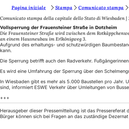
S
Pagina iniziale
Stampa
Comunicato stampa
Inhalt anspringen
i
Comunicato stampa della capitale dello Stato di Wiesbaden
e
Vollsperrung der Frauensteiner Straße in Dotzheim
Die Frauensteiner Straße wird zwischen dem Rotkäppchenweg u
b
an einem Hausneubau im Erlkönigweg 3.
e
Aufgrund des erhaltungs- und schutzwürdigen Baumbestande
kann.
f
Die Sperrung betrifft auch den Radverkehr. Fußgängerinn
i
n
Es wird eine Umfahrung der Sperrung über den Schelmengra
d
In Wiesbaden gibt es mehr als 5.000 Baustellen pro Jahr. 
sind, informiert ESWE Verkehr über Umleitungen von Buss
e
n
+++
s
Herausgeber dieser Pressemitteilung ist das Presserefera
i
Bürger können sich bei Fragen an das zuständige Dezerna
c