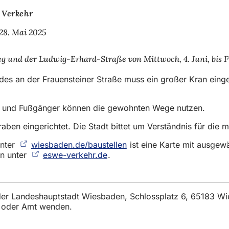
Verkehr
28. Mai 2025
nd der Ludwig-Erhard-Straße von Mittwoch, 4. Juni, bis Frei
s an der Frauensteiner Straße muss ein großer Kran einge
en und Fußgänger können die gewohnten Wege nutzen.
ben eingerichtet. Die Stadt bittet um Verständnis für die
Unter
wiesbaden.de/baustellen
(Öffnet
ist eine Karte mit ausgew
en unter
eswe-verkehr.de
(Öffnet
.
in
in
einem
einem
neuen
neuen
Tab)
Tab)
t der Landeshauptstadt Wiesbaden, Schlossplatz 6, 65183 W
t oder Amt wenden.