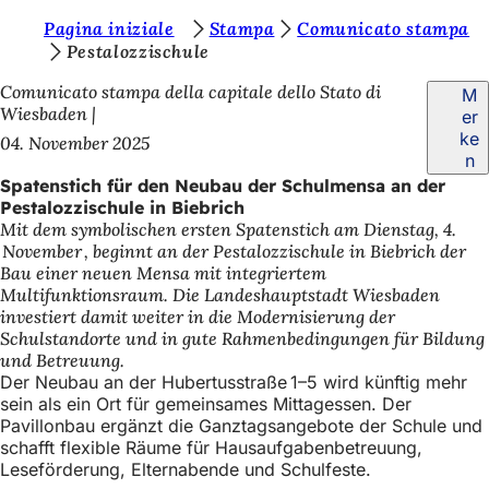
S
Pagina iniziale
Stampa
Comunicato stampa
Inhalt anspringen
Pestalozzischule
i
Comunicato stampa della capitale dello Stato di
M
e
Wiesbaden
er
b
ke
04. November 2025
n
e
Spatenstich für den Neubau der Schulmensa an der
f
Pestalozzischule in Biebrich
Mit dem symbolischen ersten Spatenstich am Dienstag, 4.
i
November , beginnt an der Pestalozzischule in Biebrich der
n
Bau einer neuen Mensa mit integriertem
Multifunktionsraum. Die Landeshauptstadt Wiesbaden
d
investiert damit weiter in die Modernisierung der
e
Schulstandorte und in gute Rahmenbedingungen für Bildung
und Betreuung.
n
Der Neubau an der Hubertusstraße 1–5 wird künftig mehr
s
sein als ein Ort für gemeinsames Mittagessen. Der
Pavillonbau ergänzt die Ganztagsangebote der Schule und
i
schafft flexible Räume für Hausaufgabenbetreuung,
c
Leseförderung, Elternabende und Schulfeste.