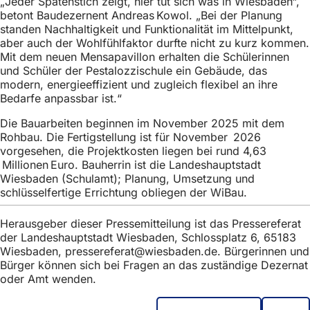
„Jeder Spatenstich zeigt, hier tut sich was in Wiesbaden“,
betont Baudezernent Andreas Kowol. „Bei der Planung
standen Nachhaltigkeit und Funktionalität im Mittelpunkt,
aber auch der Wohlfühlfaktor durfte nicht zu kurz kommen.
Mit dem neuen Mensapavillon erhalten die Schülerinnen
und Schüler der Pestalozzischule ein Gebäude, das
modern, energieeffizient und zugleich flexibel an ihre
Bedarfe anpassbar ist.“
Die Bauarbeiten beginnen im November 2025 mit dem
Rohbau. Die Fertigstellung ist für November 2026
vorgesehen, die Projektkosten liegen bei rund 4,63
Millionen Euro. Bauherrin ist die Landeshauptstadt
Wiesbaden (Schulamt); Planung, Umsetzung und
schlüsselfertige Errichtung obliegen der WiBau.
Herausgeber dieser Pressemitteilung ist das Pressereferat
der Landeshauptstadt Wiesbaden, Schlossplatz 6, 65183
Wiesbaden,
pressereferat
wiesbaden
de
. Bürgerinnen und
Bürger können sich bei Fragen an das zuständige Dezernat
oder Amt wenden.