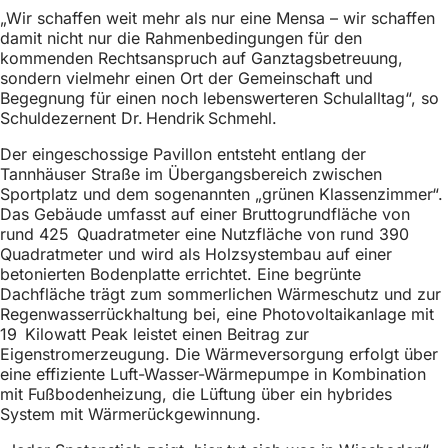
h
„Wir schaffen weit mehr als nur eine Mensa – wir schaffen
damit nicht nur die Rahmenbedingungen für den
h
kommenden Rechtsanspruch auf Ganztagsbetreuung,
i
sondern vielmehr einen Ort der Gemeinschaft und
Begegnung für einen noch lebenswerteren Schulalltag“, so
e
Schuldezernent Dr. Hendrik Schmehl.
r
Der eingeschossige Pavillon entsteht entlang der
:
Tannhäuser Straße im Übergangsbereich zwischen
Sportplatz und dem sogenannten „grünen Klassenzimmer“.
Das Gebäude umfasst auf einer Bruttogrundfläche von
rund 425 Quadratmeter eine Nutzfläche von rund 390
Quadratmeter und wird als Holzsystembau auf einer
betonierten Bodenplatte errichtet. Eine begrünte
Dachfläche trägt zum sommerlichen Wärmeschutz und zur
Regenwasserrückhaltung bei, eine Photovoltaikanlage mit
19 Kilowatt Peak leistet einen Beitrag zur
Eigenstromerzeugung. Die Wärmeversorgung erfolgt über
eine effiziente Luft-Wasser-Wärmepumpe in Kombination
mit Fußbodenheizung, die Lüftung über ein hybrides
System mit Wärmerückgewinnung.