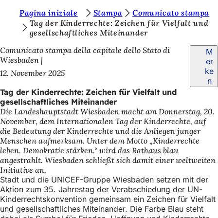
S
Pagina iniziale
Stampa
Comunicato stampa
Inhalt anspringen
Tag der Kinderrechte: Zeichen für Vielfalt und
i
gesellschaftliches Miteinander
e
Comunicato stampa della capitale dello Stato di
M
b
Wiesbaden
er
ke
12. November 2025
e
n
f
Tag der Kinderrechte: Zeichen für Vielfalt und
gesellschaftliches Miteinander
i
Die Landeshauptstadt Wiesbaden macht am Donnerstag, 20.
n
November, dem Internationalen Tag der Kinderrechte, auf
die Bedeutung der Kinderrechte und die Anliegen junger
d
Menschen aufmerksam. Unter dem Motto „Kinderrechte
e
leben. Demokratie stärken.“ wird das Rathaus blau
angestrahlt. Wiesbaden schließt sich damit einer weltweiten
n
Initiative an.
s
Stadt und die UNICEF-Gruppe Wiesbaden setzen mit der
Aktion zum 35. Jahrestag der Verabschiedung der UN-
i
Kinderrechtskonvention gemeinsam ein Zeichen für Vielfalt
und gesellschaftliches Miteinander. Die Farbe Blau steht
c