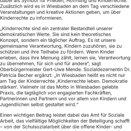
dabei als Symbol für Frieden, Hoffnung und Kinderrechte.
h
Zusätzlich wird es in Wiesbaden an dem Tag verschiedene
Veranstaltungen und kreative Aktionen geben, um über
h
Kinderrechte zu informieren.
i
„Kinderrechte sind ein zentraler Bestandteil unserer
e
demokratischen Werte. Sie sind kein theoretisches
r
Konzept, sondern ein täglicher Auftrag. Es ist unsere
gemeinsame Verantwortung, Kindern zuzuhören, sie zu
:
schützen und ihre Teilhabe zu fördern. Wenn Kinder
erleben, dass ihre Meinung zählt, lernen sie, Verantwortung
zu übernehmen, für sich und für andere“, sagt
Oberbürgermeister Gert-Uwe Mende. Sozialdezernentin Dr.
Patricia Becher ergänzt: „In Wiesbaden heißt es nicht nur
am Tag der Kinderrechte ,Kinderrechte leben. Demokratie
stärken‘. Vielmehr ist das Motto in Wiesbaden gelebte
Praxis, die tagtäglich von engagierten Fachkräften,
Partnerinnen und Partnern und vor allem von Kindern und
Jugendlichen selbst gestaltet wird.“
Einen wichtigen Beitrag leistet dabei das Amt für Soziale
Arbeit, das vielfältige Möglichkeiten der Beteiligung schafft
– von der Schulsozialarbeit über die offene Kinder- und