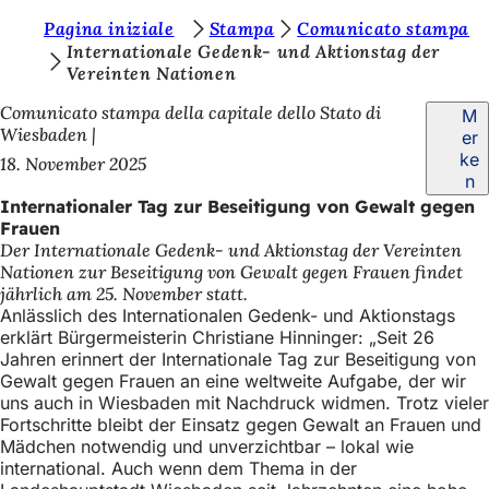
S
Pagina iniziale
Stampa
Comunicato stampa
Inhalt anspringen
Internationale Gedenk- und Aktionstag der
i
Vereinten Nationen
e
Comunicato stampa della capitale dello Stato di
M
b
Wiesbaden
er
ke
18. November 2025
e
n
f
Internationaler Tag zur Beseitigung von Gewalt gegen
Frauen
i
Der Internationale Gedenk- und Aktionstag der Vereinten
n
Nationen zur Beseitigung von Gewalt gegen Frauen findet
jährlich am 25. November statt.
d
Anlässlich des Internationalen Gedenk- und Aktionstags
e
erklärt Bürgermeisterin Christiane Hinninger: „Seit 26
Jahren erinnert der Internationale Tag zur Beseitigung von
n
Gewalt gegen Frauen an eine weltweite Aufgabe, der wir
s
uns auch in Wiesbaden mit Nachdruck widmen. Trotz vieler
Fortschritte bleibt der Einsatz gegen Gewalt an Frauen und
i
Mädchen notwendig und unverzichtbar – lokal wie
international. Auch wenn dem Thema in der
c