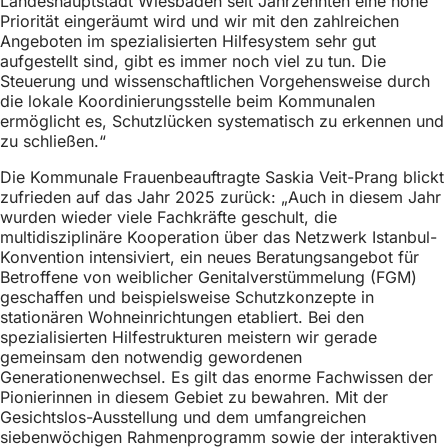
Landeshauptstadt Wiesbaden seit Jahrzehnten eine hohe
h
Priorität eingeräumt wird und wir mit den zahlreichen
Angeboten im spezialisierten Hilfesystem sehr gut
h
aufgestellt sind, gibt es immer noch viel zu tun. Die
i
Steuerung und wissenschaftlichen Vorgehensweise durch
die lokale Koordinierungsstelle beim Kommunalen
e
ermöglicht es, Schutzlücken systematisch zu erkennen und
r
zu schließen.“
:
Die Kommunale Frauenbeauftragte Saskia Veit-Prang blickt
zufrieden auf das Jahr 2025 zurück: „Auch in diesem Jahr
wurden wieder viele Fachkräfte geschult, die
multidisziplinäre Kooperation über das Netzwerk Istanbul-
Konvention intensiviert, ein neues Beratungsangebot für
Betroffene von weiblicher Genitalverstümmelung (FGM)
geschaffen und beispielsweise Schutzkonzepte in
stationären Wohneinrichtungen etabliert. Bei den
spezialisierten Hilfestrukturen meistern wir gerade
gemeinsam den notwendig gewordenen
Generationenwechsel. Es gilt das enorme Fachwissen der
Pionierinnen in diesem Gebiet zu bewahren. Mit der
Gesichtslos-Ausstellung und dem umfangreichen
siebenwöchigen Rahmenprogramm sowie der interaktiven