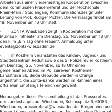
Arbeiten aus einer viersemestrigen Kooperation zwischen
dem Kommunalen Frauenreferat und der Hochschule
Rhein-Main / Studiengang Kommunikationsdesign unter
Leitung von Prof. Rüdiger Pichler. Die Vernissage findet am
18. November um 16 Uhr statt.
· ZONTA Wiesbaden zeigt in Kooperation mit dem
Murnau Filmtheater am Dienstag, 25. November um 18 Uhr
den Film „Ein Tag ohne Frauen“. Anmeldung unter
events
zonta-wiesbaden
de
· In Kostheim veranstalten das Kinder-, Jugend- und
Stadtteilzentrum Reduit sowie das 2. Polizeirevier Kostheim
am Dienstag, 25. November, ab 18 Uhr einen
gemeinsamen Abend im Polizeirevier, Kostheimer
Landstraße 36. Beide Gebäude werden in Orange
angestrahlt, die Zonta-Bänke werden im Rahmen eines
offiziellen Empfangs feierlich eingeweiht.
Herausgeber dieser Pressemitteilung ist das Pressereferat
der Landeshauptstadt Wiesbaden, Schlossplatz 6, 65183
Wiesbaden,
pressereferat
wiesbaden
de
. Bürgerinnen und
Bürger können sich bei Fragen an das zuständige Dezernat