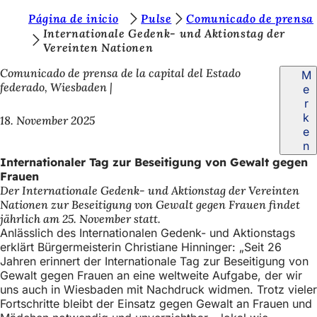
S
Página de inicio
Pulse
Comunicado de prensa
Inhalt anspringen
Internationale Gedenk- und Aktionstag der
i
Vereinten Nationen
e
Comunicado de prensa de la capital del Estado
M
b
federado, Wiesbaden
e
r
e
k
18. November 2025
f
e
n
i
Internationaler Tag zur Beseitigung von Gewalt gegen
n
Frauen
Der Internationale Gedenk- und Aktionstag der Vereinten
d
Nationen zur Beseitigung von Gewalt gegen Frauen findet
e
jährlich am 25. November statt.
Anlässlich des Internationalen Gedenk- und Aktionstags
n
erklärt Bürgermeisterin Christiane Hinninger: „Seit 26
s
Jahren erinnert der Internationale Tag zur Beseitigung von
Gewalt gegen Frauen an eine weltweite Aufgabe, der wir
i
uns auch in Wiesbaden mit Nachdruck widmen. Trotz vieler
Fortschritte bleibt der Einsatz gegen Gewalt an Frauen und
c