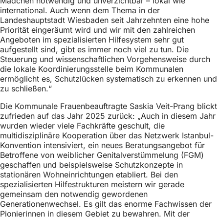
Mädchen notwendig und unverzichtbar – lokal wie
h
international. Auch wenn dem Thema in der
Landeshauptstadt Wiesbaden seit Jahrzehnten eine hohe
h
Priorität eingeräumt wird und wir mit den zahlreichen
i
Angeboten im spezialisierten Hilfesystem sehr gut
aufgestellt sind, gibt es immer noch viel zu tun. Die
e
Steuerung und wissenschaftlichen Vorgehensweise durch
r
die lokale Koordinierungsstelle beim Kommunalen
ermöglicht es, Schutzlücken systematisch zu erkennen und
:
zu schließen.“
Die Kommunale Frauenbeauftragte Saskia Veit-Prang blickt
zufrieden auf das Jahr 2025 zurück: „Auch in diesem Jahr
wurden wieder viele Fachkräfte geschult, die
multidisziplinäre Kooperation über das Netzwerk Istanbul-
Konvention intensiviert, ein neues Beratungsangebot für
Betroffene von weiblicher Genitalverstümmelung (FGM)
geschaffen und beispielsweise Schutzkonzepte in
stationären Wohneinrichtungen etabliert. Bei den
spezialisierten Hilfestrukturen meistern wir gerade
gemeinsam den notwendig gewordenen
Generationenwechsel. Es gilt das enorme Fachwissen der
Pionierinnen in diesem Gebiet zu bewahren. Mit der