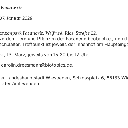
Fasanerie
07. Januar 2026
lanzenpark Fasanerie, Wilfried-Ries-Straße 22.
erden Tiere und Pflanzen der Fasanerie beobachtet, gefütte
chulalter. Treffpunkt ist jeweils der Innenhof am Hauptein
rz, 13. März, jeweils von 15.30 bis 17 Uhr.
r
carolin.dreesmann
biotopics
de
.
t der Landeshauptstadt Wiesbaden, Schlossplatz 6, 65183 W
t oder Amt wenden.
gli eventi