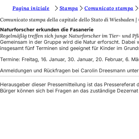
S
Pagina iniziale
Stampa
Comunicato stampa
Inhalt anspringen
i
Comunicato stampa della capitale dello Stato di Wiesbaden
e
Naturforscher erkunden die Fasanerie
Regelmäßig treffen sich junge Naturforscher im Tier- und Pf
b
Gemeinsam in der Gruppe wird die Natur erforscht. Dabei w
e
insgesamt fünf Terminen sind geeignet für Kinder im Grunds
f
Termine: Freitag, 16. Januar, 30. Januar, 20. Februar, 6. Mä
i
Anmeldungen und Rückfragen bei Carolin Dreesmann unte
n
Herausgeber dieser Pressemitteilung ist das Presserefera
d
Bürger können sich bei Fragen an das zuständige Dezerna
e
n
s
Fußbereich
Accesso rapido
i
Tutti i servizi
c
Calendario de